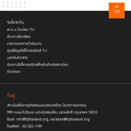
อาชญากรรมและความยุติธรรมทางอาญา
TOP
จัดซื้อจัดจ้าง
พ.ร.บ./ระเบียบ TIJ
ช่องทางร้องเรียน
รายงานผลการดำเนินงาน
ศูนย์ข้อมูลอิเล็กทรอนิกส์ TIJ
บอกรับข่าวสาร
ช่องทางอิเล็กทรอนิกส์สำหรับติดต่อสถาบันฯ
ติดต่อเรา
ที่อยู่
สถาบันเพื่อการยุติธรรมแห่งประเทศไทย (องค์การมหาชน)
นอกจากนี้ ในช่วงการเสวนา ที่ประชุมได้เน้นย้ำถึงเส้นทางสู่เรือนจำของผู้ต้องขัง
999 ถนนแจ้งวัฒนะ แขวงทุ่งสองห้อง เขตหลักสี่ กรุงเทพฯ 10210
หญิง ซึ่งมักเชื่อมโยงกับความเหลื่อมล้ำทางเศรษฐกิจและสังคม ความเปราะ
อีเมล: info@tijthailand.org, saraban@tijthailand.org
บาง และความคาดหวังทางเพศที่ถูกกำหนดโดยสังคม ตลอดจนผลกระทบที่ไม่
โทรศัพท์ : 02-522-1199