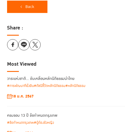
ระหว่างการประชุมคู่ขนาน หัวข้อ “การทบทวนกฎหมายและแนวปฏิบัติที่นำไปสู่
Back
การเอาผิดทางอาญาต่อผู้หญิงจากความยากจนและสถานะทางสังคม” ซึ่งจัด
ขึ้นเมื่อวันพุธที่ 18 มีนาคม 2569 ในระหว่างการประชุมคณะกรรมาธิการว่าด้วย
สถานภาพสตรี สมัยที่ 70 (CSW70) ณ นครนิวยอร์ก สหรัฐอเมริกา
Share :
Most Viewed
วาระแห่งชาติ… ขับเคลื่อนหลักนิติธรรมนำไทย
#การพัฒนาที่ยั่งยืน
#ดัชนีชี้วัดหลักนิติธรรม
#หลักนิติธรรม
18 ม.ค. 2567
ครบรอบ 13 ปี ข้อกำหนดกรุงเทพ
#ข้อกำหนดกรุงเทพ
#ผู้ต้องขังหญิง
กิจกรรมคู่ขนานดังกล่าวยังคงมุ่งเน้นประเด็นผู้หญิงกับการถูกดำเนินคดีทาง