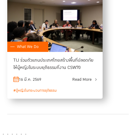
What We Do
TIJ ร่วมตัวแทนประเทศไทยสร้างพื้นที่ปลอดภัย
ให้ผู้หญิงในระบบยุติธรรมที่งาน CSW70
ชลธิช ชื่นอุระ
ด้าน
ผู้อำนวยการสำนักส่งเสริมข้อกำหนดกรุงเทพและการ
ปฏิบัติต่อผู้กระทำผิด TIJ ซึ่งร่วมเป็นหนึ่งในผู้ร่วมเสวนา ได้สะท้อนว่า ประเด็นผู้
16 มี.ค. 2569
Read More
หญิงในสถานคุมขังยังคงถูกจำกัดอยู่ภายใต้กรอบของกระบวนการยุติธรรมทาง
#ผู้หญิงในกระบวนการยุติธรรม
อาญาและการปฏิรูปเรือนจำเป็นหลัก โดยยังไม่ได้รับการบูรณาการเข้าสู่วาระ
ความเท่าเทียมทางเพศอย่างเพียงพอ การแยกส่วนดังกล่าวส่งผลให้ความ
พยายามในการแก้ไขปัญหาเชิงโครงสร้างที่นำไปสู่การดำเนินคดีอาญาต่อผู้
หญิงยังคงมีข้อจำกัด การบรรจุประเด็นผู้หญิงในสถานคุมขังไว้ในข้อสรุปของ
การประชุม CSW70 จึงนับเป็นจุดเปลี่ยนสำคัญที่จะนำไปสู่การดำเนินงานอย่า
งบูรณาการและเชื่อมโยงกันมากยิ่งขึ้นระหว่างเวทีสำคัญของสหประชาชาติ โดย
เฉพาะคณะกรรมาธิการว่าด้วยสถานภาพสตรี และคณะกรรมาธิการป้องกัน