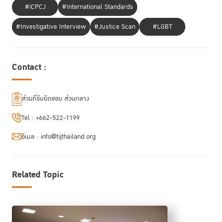
#iCPCJ
#International Standards
#Investigative Interview
#Justice Scan
#LGBT
ายเชิดชาย ใช้ไววิทย์
ในช่วงการกล่าวเปิดการประชุม น
เอกอัครราชทูต ผู้แทน
ถาวรไทยประจำสหประชาชาติ ณ นครนิวยอร์ก ได้เน้นย้ำถึงบทบาทของ “ข้อ
Contact :
กำหนดกรุงเทพ” ซึ่งได้รับการริเริ่มโดยสมเด็จพระเจ้าลูกเธอ เจ้าฟ้าพัชรกิติยา
ภา นเรนทิราเทพยวดี ในการยกระดับคุณภาพชีวิตและสิทธิของผู้หญิงในสถาน
คุมขังทั่วโลก พร้อมทั้งกล่าวถึงความพยายามอย่างต่อเนื่องของประเทศไทยใน
ส่วนที่รับผิดชอบ ส่วนกลาง
การขับเคลื่อนการนำข้อกำหนดกรุงเทพไปปฏิบัติอย่างเป็นรูปธรรม ผ่าน
โครงการ Bangkok Rules Accelerator ซึ่งเป็นโครงการระดับโลกและจัดตั้ง
Tel :
+662-522-1199
โดย UNODC และ TIJ นอกจากนี้ นายเชิดชายยังได้ย้ำถึงความมุ่งมั่นของ
ประเทศไทยในการส่งเสริมและคุ้มครองสิทธิของผู้หญิงในทุกบริบท ในฐานะ
อีเมล :
info@tijthailand.org
สมาชิกคณะมนตรีสิทธิมนุษยชนแห่งสหประชาชาติ (HRC) วาระปี ค.ศ. 2025
– 2027
Related Topic