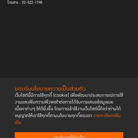
สมส่วนที่ผู้หญิงต้องเผชิญเมื่อเข้าสู่กระบวนการยุติธรรมทางอาญา โดยมีผู้
โทรสาร : 02-522-1198
Dawn Harrington
เชี่ยวชาญที่ร่วมเป็นวิทยากร ได้แก่
ผู้อำนวยการ Free
Hearts และผู้อำนวยการโครงการพิเศษ National Council for
Incarcerated and Formerly Incarcerated Women and Girls และ
Xiaohong Li
Olivia Rope
ผู้แทนสำนักงาน UNODC ณ นครนิวยอร์ก โดยมี
ผู้อำนวยการองค์กร PRI เป็นผู้ดำเนินรายการ
ยอมรับนโยบายความเป็นส่วนตัว
เว็บไซต์นี้มีการใช้คุกกี้ (cookie) เพื่อพัฒนาประสบการณ์การใช้
ติดตามช่องทาง social
งานและเพิ่มความพึงพอใจต่อการได้รับการเสนอข้อมูลและ
เนื้อหาต่างๆ ให้ดียิ่งขึ้น โดยการเข้าใช้งานเว็บไซต์นี้ถือว่าท่านได้
อนุญาตให้เราใช้คุกกี้ตามนโยบายคุกกี้ของเรา
รายละเอียดเพิ่ม
เติม
ยอมรับคุกกี้ที่จำเป็น