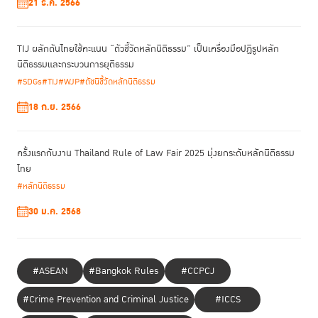
21 ธ.ค. 2566
สถาบันเพื่อการ
อาญาและการคุมขังอย่างต่อเนื่องเป็นปีที่สอง ซึ่งจัดขึ้นโดย
ยุติธรรมแห่งประเทศไทย (TIJ) ร่วมกับ Penal Reform International
(PRI), Women Beyond Walls, Pathfinders for Peaceful, Just and
TIJ ผลักดันไทยใช้คะแนน “ตัวชี้วัดหลักนิติธรรม” เป็นเครื่องมือปฏิรูปหลัก
Inclusive Societies, คณะผู้แทนถาวรไทย โคลอมเบีย ลิกเตนสไตน์ และ
นิติธรรมและกระบวนการยุติธรรม
โรมาเนีย ประจำสหประชาชาติ ณ นครนิวยอร์ก, UN Women, UNDP,
#SDGs
#TIJ
#WJP
#ดัชนีชี้วัดหลักนิติธรรม
UNODC, OHCHR, PBPSO, ILANUD, องค์กร Cyrus R. Vance Center
for International Justice และ International Network of Formerly
18 ก.ย. 2566
Incarcerated Women (INFIW)
ครั้งแรกกับงาน Thailand Rule of Law Fair 2025 มุ่งยกระดับหลักนิติธรรม
ไทย
#หลักนิติธรรม
30 ม.ค. 2568
#ASEAN
#Bangkok Rules
#CCPCJ
#Crime Prevention and Criminal Justice
#ICCS