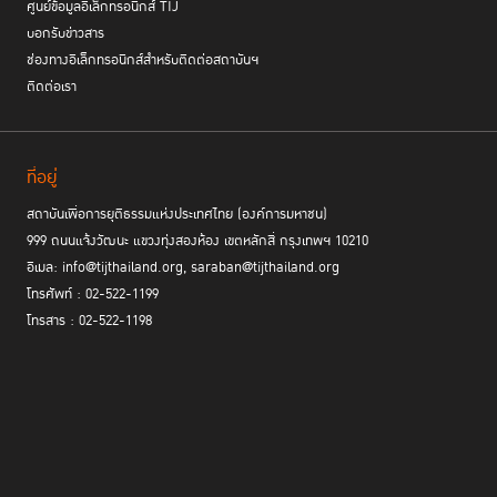
ศูนย์ข้อมูลอิเล็กทรอนิกส์ TIJ
บอกรับข่าวสาร
ช่องทางอิเล็กทรอนิกส์สำหรับติดต่อสถาบันฯ
ติดต่อเรา
ที่อยู่
สถาบันเพื่อการยุติธรรมแห่งประเทศไทย (องค์การมหาชน)
999 ถนนแจ้งวัฒนะ แขวงทุ่งสองห้อง เขตหลักสี่ กรุงเทพฯ 10210
อีเมล: info@tijthailand.org, saraban@tijthailand.org
โทรศัพท์ : 02-522-1199
โทรสาร : 02-522-1198