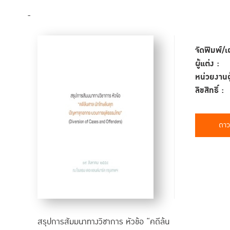
-
จัดพิมพ์/เ
ผู้แต่ง :
หน่วยงานผู
ลิขสิทธิ์ :
ดาว
สรุปการสัมมนาทางวิชาการ หัวข้อ “คดีล้น