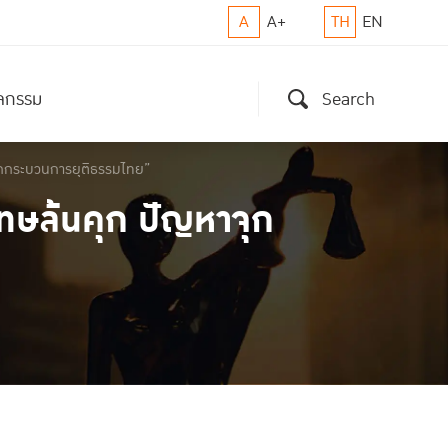
A
A+
TH
EN
ิจกรรม
Search
กอกกระบวนการยุติธรรมไทย”
โทษล้นคุก ปัญหาจุก