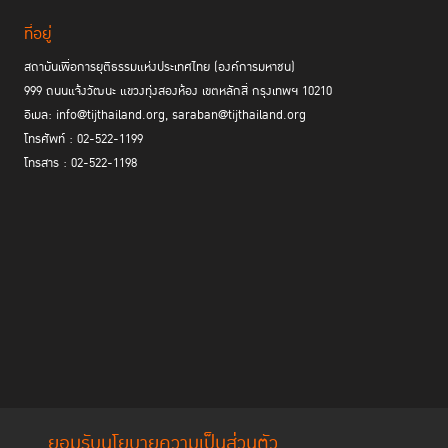
ที่อยู่
สถาบันเพื่อการยุติธรรมแห่งประเทศไทย (องค์การมหาชน)
999 ถนนแจ้งวัฒนะ แขวงทุ่งสองห้อง เขตหลักสี่ กรุงเทพฯ 10210
อีเมล: info@tijthailand.org, saraban@tijthailand.org
โทรศัพท์ : 02-522-1199
โทรสาร : 02-522-1198
ยอมรับนโยบายความเป็นส่วนตัว