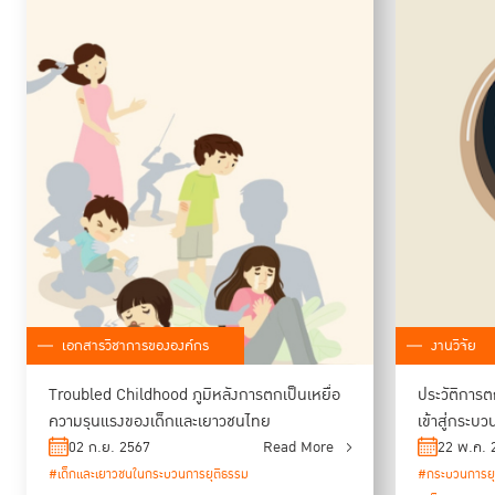
เอกสารวิชาการขององค์กร
งานวิจัย
Troubled Childhood ภูมิหลังการตกเป็นเหยื่อ
ประวัติการต
ความรุนแรงของเด็กและเยาวชนไทย
เข้าสู่กระบ
02 ก.ย. 2567
Read More
22 พ.ค. 
#เด็กและเยาวชนในกระบวนการยุติธรรม
#กระบวนการย