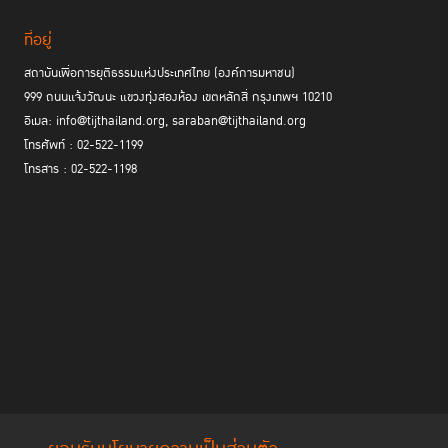
ที่อยู่
สถาบันเพื่อการยุติธรรมแห่งประเทศไทย (องค์การมหาชน)
999 ถนนแจ้งวัฒนะ แขวงทุ่งสองห้อง เขตหลักสี่ กรุงเทพฯ 10210
อีเมล: info@tijthailand.org, saraban@tijthailand.org
โทรศัพท์ : 02-522-1199
โทรสาร : 02-522-1198