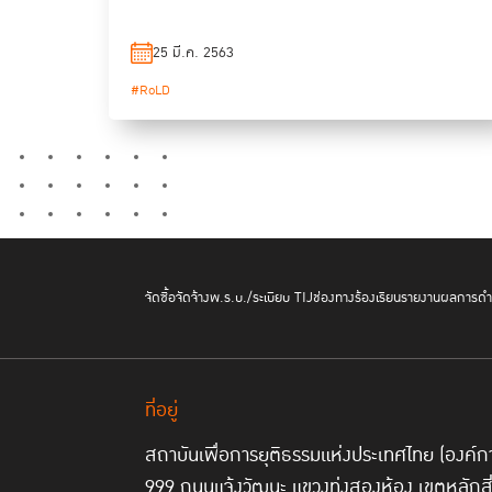
25 มี.ค. 2563
#RoLD
จัดซื้อจัดจ้าง
พ.ร.บ./ระเบียบ TIJ
ช่องทางร้องเรียน
รายงานผลการดำเ
ที่อยู่
สถาบันเพื่อการยุติธรรมแห่งประเทศไทย (องค
999 ถนนแจ้งวัฒนะ แขวงทุ่งสองห้อง เขตหลักส