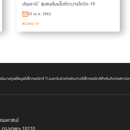
ปทุมธานี” ชุมชนเข้มแข็งตัดวงจรโควิด-19
23 เม.ย. 2563
#COVID-19
นินงาน
ศูนย์ข้อมูลอิเล็กทรอนิกส์ TIJ
บอกรับข่าวสาร
ช่องทางอิเล็กทรอนิกส์สำหรับติดต่อสถาบัน
์การมหาชน)
ี่ กรุงเทพฯ 10210