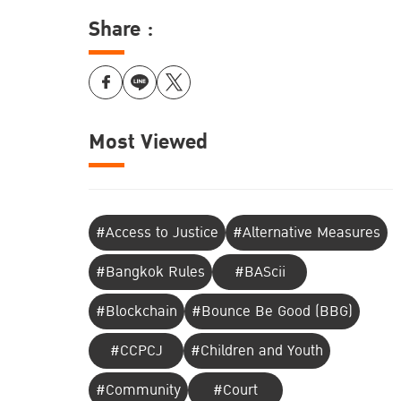
Share :
Most Viewed
#Access to Justice
#Alternative Measures
#Bangkok Rules
#BAScii
#Blockchain
#Bounce Be Good (BBG)
#CCPCJ
#Children and Youth
#Community
#Court