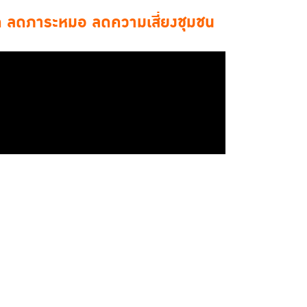
ิด ลดภาระหมอ ลดความเสี่ยงชุมชน