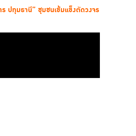
การ ปทุมธานี” ชุมชนเข้มแข็งตัดวงจร