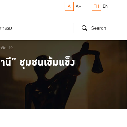
A
A+
TH
EN
ิจกรรม
Search
โควิด-19
านี” ชุมชนเข้มแข็ง