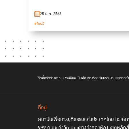
25 มี.ค. 2563
#RoLD
จัดซื้อจัดจ้าง
พ.ร.บ./ระเบียบ TIJ
ช่องทางร้องเรียน
รายงานผลการดำเ
ที่อยู่
สถาบันเพื่อการยุติธรรมแห่งประเทศไทย (องค
999 ถนนแจ้งวัฒนะ แขวงทุ่งสองห้อง เขตหลักส