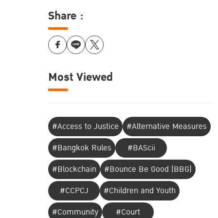
Share :
Most Viewed
#Access to Justice
#Alternative Measures
#Bangkok Rules
#BAScii
#Blockchain
#Bounce Be Good (BBG)
#CCPCJ
#Children and Youth
#Community
#Court