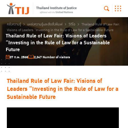
คลังความรู้
แหล่งความรู้และสื่อสิ่งพิมพ์
วิดีโอ
Thailand Rule of Law Fair:
Visions of Leaders “Investing in the Rule of Law for a Sustainable Future
Thailand Rule of Law Fair: Visions of Leaders
“Investing in the Rule of Law for a Sustainable
Future
07 ก.พ. 2568
2,347 Number of visitors
Thailand Rule of Law Fair: Visions of
Leaders “Investing in the Rule of Law for a
Sustainable Future