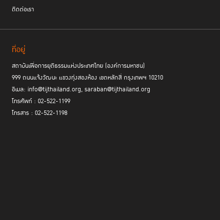
ติดต่อเรา
ที่อยู่
สถาบันเพื่อการยุติธรรมแห่งประเทศไทย (องค์การมหาชน)
999 ถนนแจ้งวัฒนะ แขวงทุ่งสองห้อง เขตหลักสี่ กรุงเทพฯ 10210
อีเมล: info@tijthailand.org, saraban@tijthailand.org
โทรศัพท์ : 02-522-1199
โทรสาร : 02-522-1198