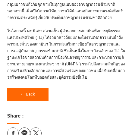
กลุ่
มเยาวชนถึงภัยคุกคามในทุกรู
ปแบบของอาชญากรรมข้ามชาติ
นอกจากนี้ เพื่อเปิดโอกาสให้เยาวชนได้
นำเสนอกิจกรรมรณรงค์เพื่อสร้
างความตระหนักรู้เกี่ยวกั
บประเด็นอาชญากรรมข้ามชาติอีกด้
วย
ในโอกาสนี้ ดร.พิเศษ สอาดเย็น ผู้อำนวยการสถาบันเพื่อการยุติ
ธรรม
แห่งประเทศไทย (TIJ) ได้ร่วมกล่าวถ้อยแถลงในงานดั
งกล่าว เน้นย้ำถึง
ความมุ่งมั่นของสถาบั
นฯ ในการส่งเสริมการป้องกั
นอาชญากรรมและ
การต่อสู้กั
บอาชญากรรมข้ามชาติ ซึ่งเป็นหนึ่งในภารกิจหลักของ TIJ ใน
ฐานะเครือข่ายสถาบันด้านการป้
องกันอาชญากรรมและกระบวนการยุติ
ธรรมทางอาญาแห่งสหประชาชาติ (UN-PNI) รวมไปถึงความสำคัญของ
การเสริ
มสร้างศักยภาพและการมีส่วนร่
วมของเยาวชน เพื่อขับเคลื่อนกา
รสร้างสั
งคมโลกที่ปลอดภัยและยุติธรรมยิ่
งขึ้นไป
Back
Share :