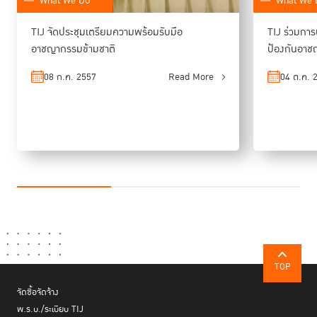
What We Do
What We 
TIJ จัดประชุมเตรียมความพร้อมรับมือ
TIJ ร่วมการ
อาชญากรรมข้ามชาติ
ป้องกันอาช
08 ก.ค. 2557
Read More
04 ต.ค. 
TOP
จัดซื้อจัดจ้าง
พ.ร.บ./ระเบียบ TIJ