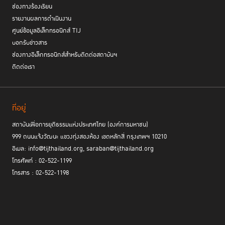
ช่องทางร้องเรียน
รายงานผลการดำเนินงาน
ศูนย์ข้อมูลอิเล็กทรอนิกส์ TIJ
บอกรับข่าวสาร
ช่องทางอิเล็กทรอนิกส์สำหรับติดต่อสถาบันฯ
ติดต่อเรา
ที่อยู่
สถาบันเพื่อการยุติธรรมแห่งประเทศไทย (องค์การมหาชน)
999 ถนนแจ้งวัฒนะ แขวงทุ่งสองห้อง เขตหลักสี่ กรุงเทพฯ 10210
อีเมล: info@tijthailand.org, saraban@tijthailand.org
โทรศัพท์ : 02-522-1199
โทรสาร : 02-522-1198