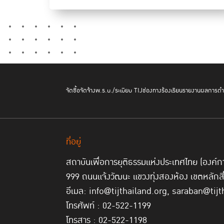
จัดซื้อจัดจ้าง
พ.ร.บ./ระเบียบ TIJ
ช่องทางร้องเรียน
รายงานผลการดำเ
ที่อยู่
สถาบันเพื่อการยุติธรรมแห่งประเทศไทย (องค
999 ถนนแจ้งวัฒนะ แขวงทุ่งสองห้อง เขตหลักส
อีเมล: info@tijthailand.org, saraban@tijt
โทรศัพท์ : 02-522-1199
โทรสาร : 02-522-1198