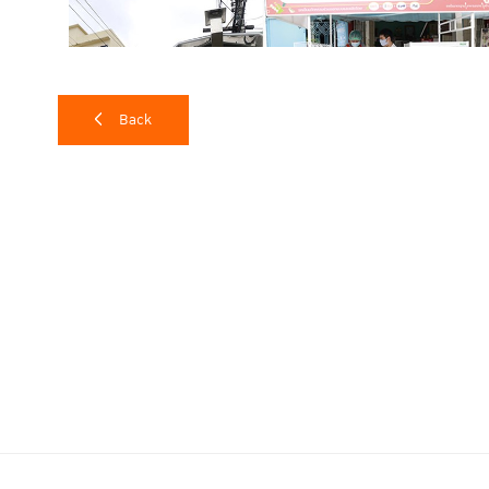
Back
คุณอานนท์ สาครชัยเจริญ ผู้จัดการฝ่ายขายในประเทศ บริษัท รีเท
เข็นนวัตกรรมด้านสิ่งแวดล้อมที่ได้ออกแบบร่วมกับคณะวิศว
สถาบันเทคโนโลยีพระจอมเกล้าเจ้าคุณทหารลาดกระบัง (KMITL) ที
การรักษาสิ่งแวดล้อมไว้ดังนี้
มีระบบปั๊มน้ำแบบเหยียบ (มือไม่ต้องจับก๊อก) เพื่อให้คนขายไ