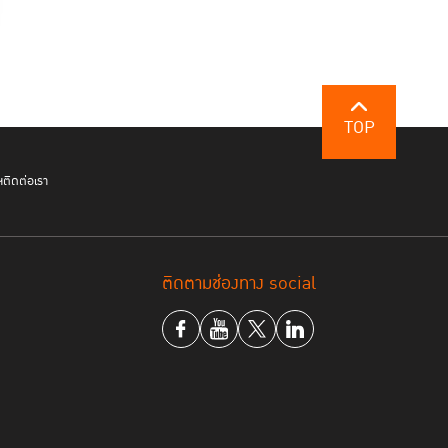
TOP
ฯ
ติดต่อเรา
ันเทคโนโลยีพระจอมเกล้าเจ้าคุณทหารลาดกระบัง
กล่าวว่า ร้านของคุณวสันต์มีความสะอาดและจัดเป็น
นชามที่ยังไม่ได้ใช้มีผ้าสะอาดคลุมปิดไว้ การแต่งกาย
นเปื้อน และใส่ถุงมือตลอดเวลาขณะที่ประกอบอาหาร
ติดตามช่องทาง social
ิ่งที่ลูกค้าประทับใจและกลับมาที่ร้านอีก