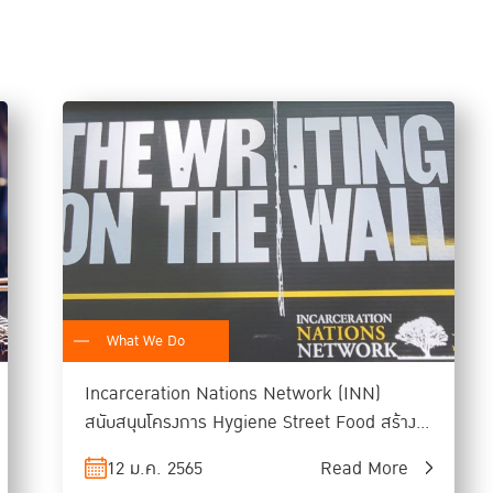
มีพื้นที่ปรุงอาหารและประตูจับ ทำจากสแตนเลสอย่างหนาระ
เช็ดทำความสะอาดง่าย ไม่ขึ้นสนิม ไม่กักสิ่งสกปรกและเชื้อโรค
มีถังดักไขมันภายในรถเข็น เป็นอุปกรณ์ที่ช่วยในการดักจับไขมั
จากน้ำ ก่อนทำการปล่อยน้ำทิ้งลงสู่ท่อระบายน้ำสาธารณะ ช่วย
มีระบบพัดลมดูควันเข้าสู่ปล่องควันสูงด้านบน เพื่อไม่ให้กลิ
มีระบบไฟฟ้า 2 ตัวเลือก ระบบที่ใช้ไฟฟ้าจากแบตเตอรี่ และระบ
เชื่อมต่อกับอุปกรณ์ไฟฟ้า เปิดพัดลมดูดควัน และเปิดไฟในเ
อุปกรณ์ในรถเข็นสามารถถอดประกอบได้ง่าย ปรับเปลี่ยนเป็นเตาย
เก็บถังแก๊สด้านท้ายรถและมีสายส่งแก๊สที่เก็บในท่อเรียบร้
รถเข็นมีน้ำหนักเบาแต่แข็งแรง โดยเลือกวัสดุคุณภาพ มีการค
What We Do
Incarceration Nations Network (INN)
สนับสนุนโครงการ Hygiene Street Food สร้าง
โอกาส
12 ม.ค. 2565
Read More