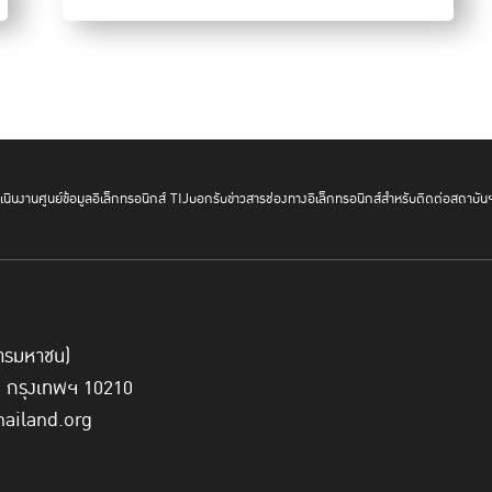
นินงาน
ศูนย์ข้อมูลอิเล็กทรอนิกส์ TIJ
บอกรับข่าวสาร
ช่องทางอิเล็กทรอนิกส์สำหรับติดต่อสถาบัน
ผศ.ดร.นภัสรพี เหลืองสกุล คณบดีคณะอุตสาหกรรมอาหาร สถาบ
(KMITL) ผู้ออกแบบและผู้อบรมหลักสูตร Hygiene Street Food 
สัดส่วนตามที่ได้อบรม อุปกรณ์เครื่องครัวและภาชนะได้มาตรฐาน จา
พร้อมประกอบอาหาร เช่น มีหมวกคลุมศีรษะ ผ้าปิดปาก สวมผ้ากั
นอกเหนือจากรสชาติอาหารที่ทำได้อร่อยมากแล้ว ความสะอาดจะเป็นส
์การมหาชน)
ี่ กรุงเทพฯ 10210
hailand.org