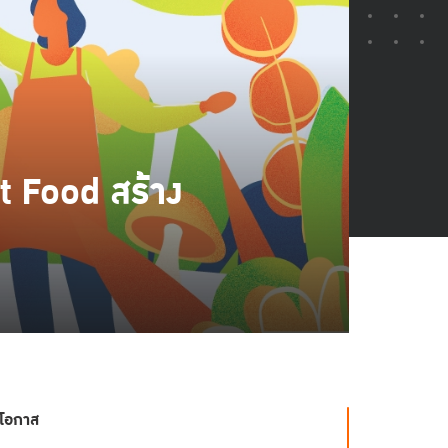
 Food สร้าง
งโอกาส