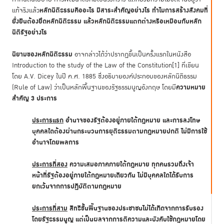
หลักนิติธรรมคืออะไร มีสาระสำคัญอย่างไร ทำไมการสร้างสังคมที่
แท้จริงแล้ว
ยั่งยืนต้องยึดหลักนิติธรรม แล้วหลักนิติธรรมแตกต่างหรือเหมือนกับหลัก
นิติรัฐอย่างไร
นิยามของหลักนิติธรรม
อาจกล่าวได้ว่าปรากฏขึ้นเป็นครั้งแรกในหนังสือ
Introduction to the study of the Law of the Constitution
[1]
ที่เขียน
โดย A.V. Dicey ในปี ค.ศ. 1885 ซึ่งอธิบายองค์ประกอบของหลักนิติธรรม
ความหมาย
(Rule of Law) ว่าเป็นหลักพื้นฐานของรัฐธรรมนูญอังกฤษ โดยมี
สำคัญ 3 ประการ
ประการแรก
อำนาจของรัฐต้องอยู่ภายใต้กฎหมาย และการลงโทษ
บุคคลใดต้องผ่านกระบวนการยุติธรรมตามกฎหมายปกติ ไม่มีการใช้
อำนาจโดยพลการ
ประการที่สอง
ความเสมอภาคภายใต้กฎหมาย ทุกคนรวมถึงเจ้า
หน้าที่รัฐต้องอยู่ภายใต้กฎหมายเดียวกัน ไม่มีบุคคลใดได้รับการ
ยกเว้นจากการปฏิบัติตามกฎหมาย
ประการที่สาม
สิทธิขั้นพื้นฐานของประชาชนไม่ได้เกิดจากการรับรอง
โดยรัฐธรรมนูญ แต่เป็นผลจากการตีความและบังคับใช้กฎหมายโดย