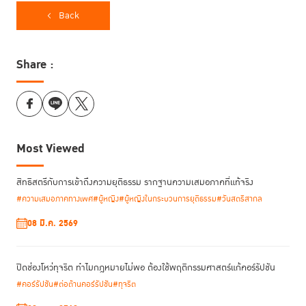
พัฒนาการหลักนิติธรรมในกฎหมายสูงสุดของประเทศไทย
Back
ในส่วนของประเทศไทยได้เผชิญกับความท้าทายในการสร้างหลักนิติธรรมตั้งแต่
Share :
การประกาศใช้รัฐธรรมนูญฉบับแรกในปี พ.ศ. 2475 ซึ่งถือเป็นจุดเปลี่ยน
สำคัญของการปกครองประเทศจากระบอบสมบูรณาญาสิทธิราชย์สู่ระบอบ
รัฐธรรมนูญฉบับถาวรแรกของไทย แม้ยังไม่มีการกล่าวถึง
ประชาธิปไตย
"หลักนิติธรรม" โดยตรง แต่ได้วางรากฐานการแบ่งอำนาจอธิปไตยระหว่าง
นิติบัญญัติ บริหาร และตุลาการ พร้อมทั้งยืนยันความเสมอภาคของ
ประชาชนภายใต้กฎหมาย
Most Viewed
หลักนิติธรรมในไทยถูกกล่าวถึงอย่างเป็นลายลักษณ์อักษรครั้งแรกใน
สิทธิสตรีกับการเข้าถึงความยุติธรรม รากฐานความเสมอภาคที่แท้จริง
รัฐธรรมนูญ พ.ศ. 2517
โดยระบุในอารัมภบทถึงการยึดมั่นในหลักการนี้เพื่อ
สร้างความยุติธรรมและลดความเหลื่อมล้ำทางเศรษฐกิจและสังคม ต่อมาใน
#ความเสมอภาคทางเพศ
#ผู้หญิง
#ผู้หญิงในกระบวนการยุติธรรม
#วันสตรีสากล
ฉบับชั่วคราวปี 2549 และ 2557 หลักนิติธรรมได้
รัฐธรรมนูญฉบับต่างๆ เช่น
08 มี.ค. 2569
รับการเน้นย้ำว่าเป็นกลไกสำคัญในการเสริมสร้างความเข้มแข็งให้แก่ประเทศ
แต่ก็ยังเป็นการบัญญัติในลักษณะที่กว้างขวางและไม่ชัดเจน ทำให้เป็นความ
ท้าทายในการนำไปปฏิบัติให้เกิดผลอย่างแท้จริง
ปิดช่องโหว่ทุจริต ทำไมกฎหมายไม่พอ ต้องใช้พฤติกรรมศาสตร์แก้คอร์รัปชัน
#คอร์รัปชัน
#ต่อต้านคอร์รัปชัน
#ทุจริต
ในรัฐธรรมนูญปัจจุบัน พ.ศ. 2560 หลักนิติธรรมถูกบัญญัติไว้อย่างในมาตรา
3 และมาตรา 26 โดยกำหนดให้ทุกองค์กรของรัฐ รวมถึงรัฐสภา คณะรัฐมนตรี