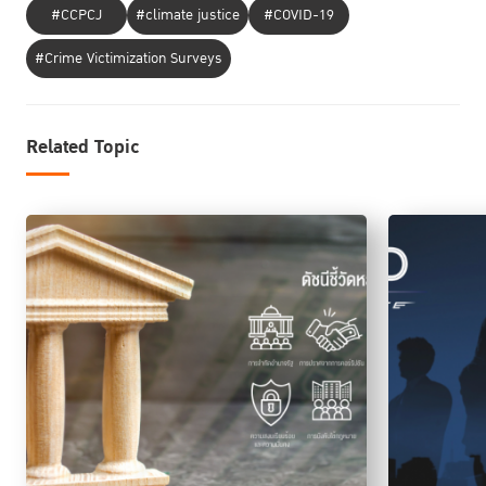
https://www.constitutionalcourt.or.th/occ_web/ewt_dl_link.php?
#CCPCJ
#climate justice
#COVID-19
nid=1266
#Crime Victimization Surveys
Related Topic