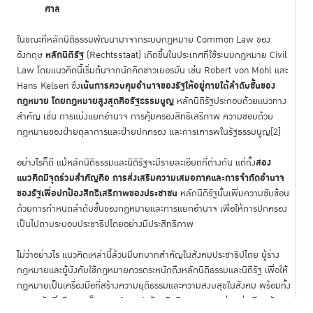
ศาล
ในขณะที่หลักนิติธรรมพัฒนามาจากระบบกฎหมาย Common Law ของ
หลักนิติรัฐ
อังกฤษ
(Rechtsstaat) เกิดขึ้นในประเทศที่ใช้ระบบกฎหมาย Civil
Law โดยแนวคิดนี้เริ่มต้นจากนักคิดชาวเยอรมัน เช่น Robert von Mohl และ
เน้นการควบคุมอำนาจของรัฐให้อยู่ภายใต้ลำดับชั้นของ
Hans Kelsen ซึ่ง
กฎหมาย โดยกฎหมายสูงสุดคือรัฐธรรมนูญ
หลักนิติรัฐประกอบด้วยแนวทาง
สำคัญ เช่น การแบ่งแยกอำนาจ การคุ้มครองสิทธิเสรีภาพ ความชอบด้วย
กฎหมายของฝ่ายตุลาการและฝ่ายปกครอง และการเคารพในรัฐธรรมนูญ
[2]
สอง
อย่างไรก็ดี แม้หลักนิติธรรมและนิติรัฐจะมีรายละเอียดที่ต่างกัน แต่ทั้ง
แนวคิดมีจุดร่วมสำคัญคือ การส่งเสริมความเสมอภาคและการจำกัดอำนาจ
ของรัฐเพื่อปกป้องสิทธิเสรีภาพของประชาชน
หลักนิติรัฐนั้นเพิ่มความซับซ้อน
ด้วยการกำหนดลำดับชั้นของกฎหมายและการแยกอำนาจ เพื่อให้การปกครอง
เป็นไปตามระบอบประชาธิปไตยอย่างมีประสิทธิภาพ
ไม่ว่าอย่างไร แนวคิดเหล่านี้ล้วนมีบทบาทสำคัญในสังคมประชาธิปไตย ผู้ร่าง
กฎหมายและผู้บังคับใช้กฎหมายควรตระหนักถึงหลักนิติธรรมและนิติรัฐ เพื่อให้
กฎหมายเป็นเครื่องมือที่สร้างความยุติธรรมและความสงบสุขในสังคม พร้อมทั้ง
เคารพศักดิ์ศรีความเป็นมนุษย์ และปกป้องสิทธิของทุกคนอย่างเท่าเทียมกัน