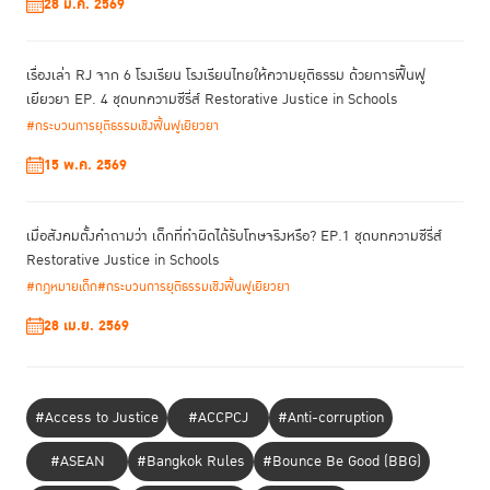
28 ม.ค. 2569
และศาล ปฏิบัติหน้าที่ตามรัฐธรรมนูญ กฎหมาย และหลักนิติธรรม พร้อมคำนึง
ถึงประโยชน์ส่วนรวมและความผาสุกของประชาชน การตรากฎหมายที่มีผลกระ
ทบต่อสิทธิหรือเสรีภาพของประชาชนจะต้องไม่ขัดต่อหลักนิติธรรม และไม่
เรื่องเล่า RJ จาก 6 โรงเรียน โรงเรียนไทยให้ความยุติธรรม ด้วยการฟื้นฟู
กระทบต่อศักดิ์ศรีความเป็นมนุษย์ โดยบทบาทของหลักนิติธรรมครอบคลุมการ
เยียวยา EP. 4 ชุดบทความซีรี่ส์ Restorative Justice in Schools
ทำงานของฝ่ายนิติบัญญัติในการตรากฎหมาย ฝ่ายตุลาการในการบังคับใช้
#กระบวนการยุติธรรมเชิงฟื้นฟูเยียวยา
กฎหมาย และฝ่ายบริหารในการบริหารประเทศ โดยต้องดำเนินการอยู่ในกรอบ
15 พ.ค. 2569
กฎหมายเพื่อปกป้องสิทธิเสรีภาพของประชาชน ขณะเดียวกันประชาชนเองก็
มีหน้าที่ปฏิบัติตามกฎหมายอย่างเคร่งครัด
เมื่อสังคมตั้งคำถามว่า เด็กที่ทำผิดได้รับโทษจริงหรือ? EP.1 ชุดบทความซีรี่ส์
หลักนิติธรรมในรัฐธรรมนูญไทยถือเป็นหลักการพื้นฐานที่ช่วยส่ง
โดยสรุป
Restorative Justice in Schools
เสริมความยุติธรรม ความสงบสุข และสิทธิเสรีภาพของประชาชน ทั้งยังเป็น
กลไกสำคัญในการกำกับการบริหารประเทศภายใต้ระบอบประชาธิปไตยที่มี
#กฎหมายเด็ก
#กระบวนการยุติธรรมเชิงฟื้นฟูเยียวยา
พระมหากษัตริย์ทรงเป็นประมุข
28 เม.ย. 2569
[1]
A.V. Dicey, Introduction to the study of the Law of the
Constitution (1885), London: Macmillan, 1959
[2]
บรรหาร จงเจริญประเสริฐ, ความสัมพันธ์ระหว่างหลักนิติธรรมและนิติรัฐ,
#Access to Justice
#ACCPCJ
#Anti-corruption
เอกสารวิชาการส่วนบุคคล (Individual Study), หลักสูตรหลักนิติธรรมเพื่อ
ประชาธิปไตย, วิทยาลัยรัฐธรรมนูญ, สถาบันรัฐธรรมนูญศึกษา, สถาบันศาล
#ASEAN
#Bangkok Rules
#Bounce Be Good (BBG)
รัฐธรรมนูญ. เข้าถึงเมื่อวันที่ 20 พฤศจิกายน 2567. ที่