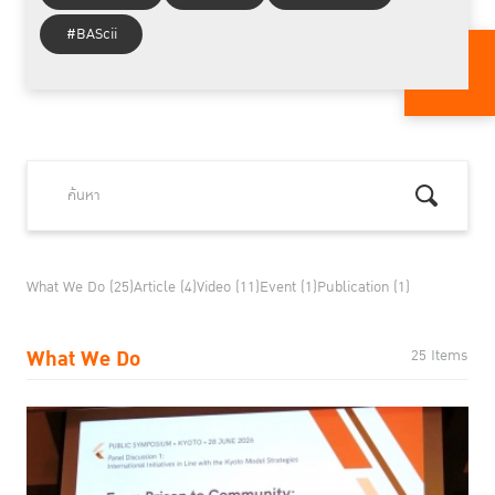
#BAScii
What We Do (25)
Article (4)
Video (11)
Event (1)
Publication (1)
What We Do
25 Items