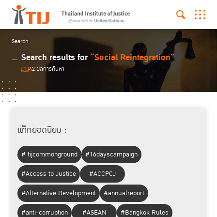
Search
Search results for
“Social Reintegration”
42 ผลการค้นหา
แท็กยอดนิยม :
# tijcommonground
#16dayscampaign
#Access to Justice
#ACCPCJ
#Alternative Development
#annualreport
#anti-corruption
#ASEAN
#Bangkok Rules