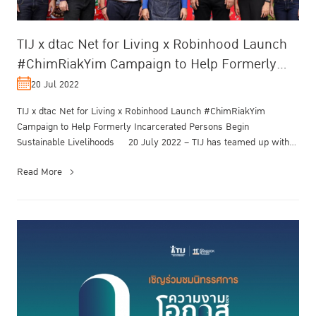
TIJ x dtac Net for Living x Robinhood Launch
#ChimRiakYim Campaign to Help Formerly
Incarcerated Persons Begin Sustainab...
20 Jul 2022
TIJ x dtac Net for Living x Robinhood Launch #ChimRiakYim
Campaign to Help Formerly Incarcerated Persons Begin
Sustainable Livelihoods 20 July 2022 – TIJ has teamed up with
dtac Net for Living and...
Read More