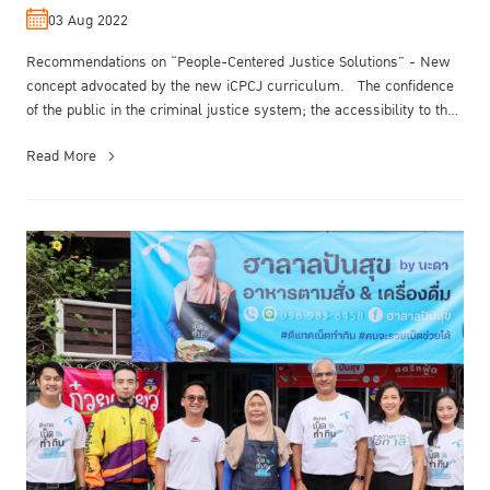
by the new iCPCJ curriculum.
03 Aug 2022
Recommendations on “People-Centered Justice Solutions” - New
concept advocated by the new iCPCJ curriculum. The confidence
of the public in the criminal justice system; the accessibility to the
crim...
Read More