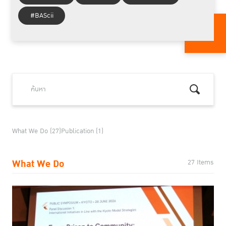
#BAScii
What We Do (27)
Publication (1)
What We Do
27 Items