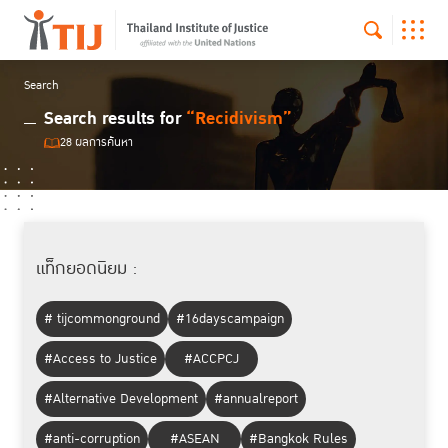
Search
Search results for
“Recidivism”
28 ผลการค้นหา
แท็กยอดนิยม :
# tijcommonground
#16dayscampaign
#Access to Justice
#ACCPCJ
#Alternative Development
#annualreport
#anti-corruption
#ASEAN
#Bangkok Rules