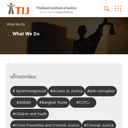
What We Do
What We Do
แท็กยอดนิยม :
# tijcommonground
#Access to Justice
#anti-corruption
#ASEAN
#Bangkok Rules
#CCPCJ
#Children and Youth
#Crime Prevention and Criminal Justice
#Criminal Justice