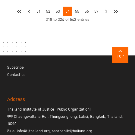
51
52
53
54
55
56
57
318 to 324 of 542 entries
TOP
Subscribe
Contact us
Address
Thailand Institute of Justice (Public Organization)
999 Chaengwattana Rd., Thungsonghong, Laksi, Bangkok, Thailand,
10210
อีเมล: info@tijthailand.org, saraban@tijthailand.org