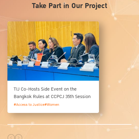
Take Part in Our Project
TIJ Co-Hosts Side Event on the
Bangkok Rules at CCPCJ 35th Session
#Access to Justice
#Women