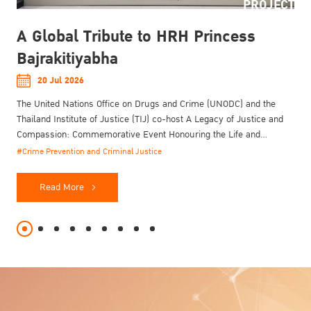
PROJECT
A Global Tribute to HRH Princess
Bajrakitiyabha
20 Jul 2026
The United Nations Office on Drugs and Crime (UNODC) and the
Thailand Institute of Justice (TIJ) co-host A Legacy of Justice and
Compassion: Commemorative Event Honouring the Life and
Enduring Contributions of Her Royal Highness Princess
#Crime Prevention and Criminal Justice
Bajrakitiyabha Narendiradebyavati Kromluangrajasarinisiribajra
Mahavajrarajadhita on 20 July 2026.
Read More