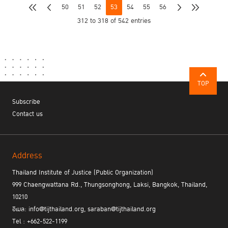
50
51
52
53
54
55
56
312 to 318 of 542 entries
TOP
Subscribe
Contact us
Address
Thailand Institute of Justice (Public Organization)
999 Chaengwattana Rd., Thungsonghong, Laksi, Bangkok, Thailand,
10210
อีเมล: info@tijthailand.org, saraban@tijthailand.org
Tel : +662-522-1199