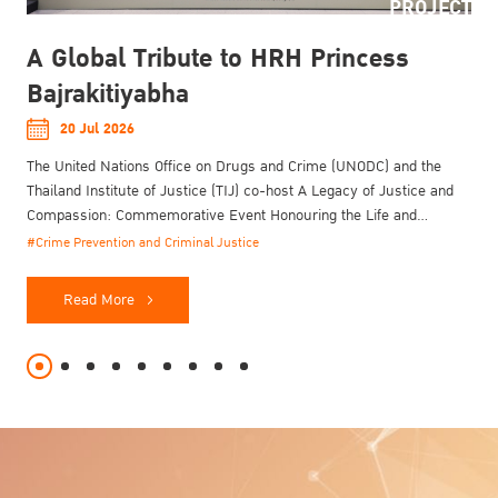
PROJECT
A Global Tribute to HRH Princess
Bajrakitiyabha
20 Jul 2026
The United Nations Office on Drugs and Crime (UNODC) and the
Thailand Institute of Justice (TIJ) co-host A Legacy of Justice and
Compassion: Commemorative Event Honouring the Life and
Enduring Contributions of Her Royal Highness Princess
#Crime Prevention and Criminal Justice
Bajrakitiyabha Narendiradebyavati Kromluangrajasarinisiribajra
Mahavajrarajadhita on 20 July 2026.
Read More