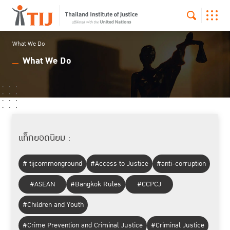
What We Do
What We Do
แท็กยอดนิยม :
# tijcommonground
#Access to Justice
#anti-corruption
#ASEAN
#Bangkok Rules
#CCPCJ
#Children and Youth
#Crime Prevention and Criminal Justice
#Criminal Justice