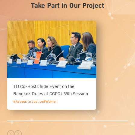
Take Part in Our Project
TIJ Co-Hosts Side Event on the
Bangkok Rules at CCPCJ 35th Session
#Access to Justice
#Women