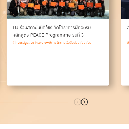
TIJ ร่วมสถาบันนิติวัชร์ จัดโครงการฝึกอบรม
หลักสูตร PEACE Programme รุ่นที่ 3
#Investigative Interview
#การซักถามเชิงสืบสวนสอบสวน
#