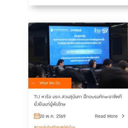
What We Do
TIJ หารือ มรภ.สวนสุนันทา ฝึกอบรมทักษะอาชีพที่
ยั่งยืนแก่ผู้พ้นโทษ
20 พ.ค. 2569
Read More
#การกลับคืนสู่สังคม
#ผู้พ้นโทษ