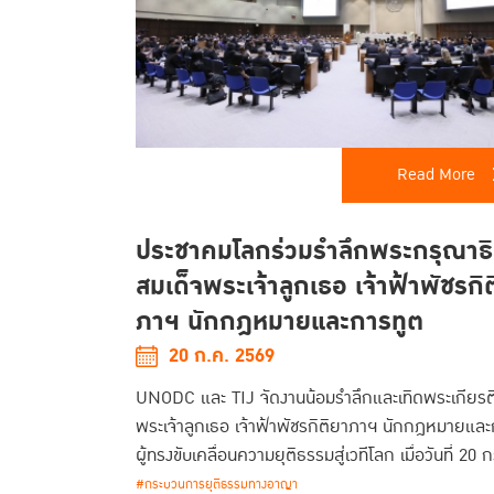
Read More
ประชาคมโลกร่วมรำลึกพระกรุณาธ
สมเด็จพระเจ้าลูกเธอ เจ้าฟ้าพัชรกิ
ภาฯ นักกฎหมายและการทูต
20 ก.ค. 2569
UNODC และ TIJ จัดงานน้อมรำลึกและเทิดพระเกียรติ
พระเจ้าลูกเธอ เจ้าฟ้าพัชรกิติยาภาฯ นักกฎหมายและ
ผู้ทรงขับเคลื่อนความยุติธรรมสู่เวทีโลก เมื่อวันที่ 2
พ.ศ. 2569
#กระบวนการยุติธรรมทางอาญา