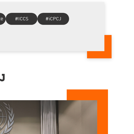
ce
#ICCS
#iCPCJ
ลง