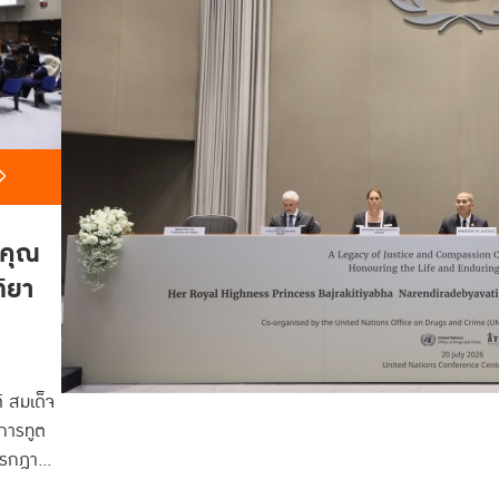
ิคุณ
ติยา
 สมเด็จ
การทูต
0 กรกฎาคม