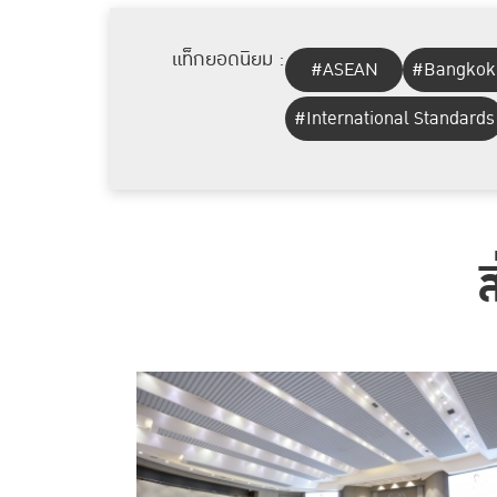
แท็กยอดนิยม :
#ASEAN
#Bangkok
#International Standards
ส