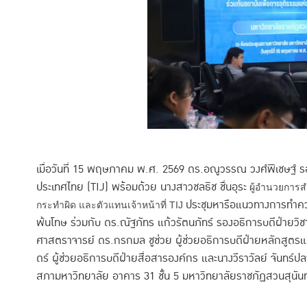
เมื่อวันที่ 15 พฤษภาคม พ.ศ. 2569 ดร.อณูวรรณ วงศ์พิเชษฐ์ ร
ประเทศไทย (TIJ) พร้อมด้วย นางสาวชลธิช ชื่นอุระ
ผู้อำนวยการสำ
ประชุมหารือแนวทางการทำควา
กระทำผิด และตัวแทนเจ้าหน้าที่ TIJ
พ้นโทษ ร่วมกับ ดร.ณัฐภัทร แก้วรัตนภัทร์ รองอธิการบดีฝ่ายวิ
ศาสตราจารย์ ดร.กรกมล ชูช่วย ผู้ช่วยอธิการบดีฝ่ายหลักสูตร
ดร์ ผู้ช่วยอธิการบดีฝ่ายสื่อสารองค์กร และนางวีราวัลย์ จันทร์
สภามหาวิทยาลัย อาคาร 31 ชั้น 5 มหาวิทยาลัยราชภัฏสวนสุนั