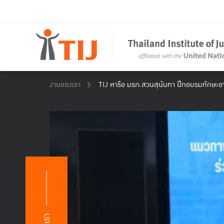
งานของเรา
TIJ หารือ มรภ.สวนสุนันทา ฝึกอบรมทักษะอาชี