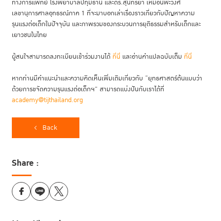
ทางการแพทย์ โรงพยาบาลปทุมธานี และดร.สุนทรียา เหมือนพะวงศ์
เลขานุการศาลอุทธรณ์ภาค 1 ที่จะมาบอกเล่าเรื่องราวเกี่ยวกับปัญหาความ
รุนแรงต่อเด็กในปัจจุบัน และภาพรวมของกระบวนการยุติธรรมสำหรับเด็กและ
เยาวชนในไทย
ผู้สนใจสามารถลงทะเบียนเข้าร่วมงานได้
ที่นี่
และอ่านคำแปลฉบับเต็ม
ที่นี่
หากท่านมีคำแนะนำและความคิดเห็นเพิ่มเติมเกี่ยวกับ “ยุทธศาสตร์ต้นแบบว่า
ด้วยการขจัดความรุนแรงต่อเด็กฯ” สามารถแบ่งปันกับเราได้ที่
academy@tijthailand.org
Back
Share :