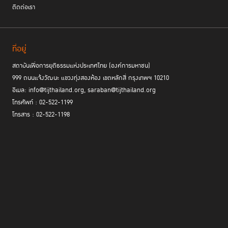
ติดต่อเรา
ที่อยู่
สถาบันเพื่อการยุติธรรมแห่งประเทศไทย (องค์การมหาชน)
999 ถนนแจ้งวัฒนะ แขวงทุ่งสองห้อง เขตหลักสี่ กรุงเทพฯ 10210
อีเมล: info@tijthailand.org, saraban@tijthailand.org
โทรศัพท์ : 02-522-1199
โทรสาร : 02-522-1198