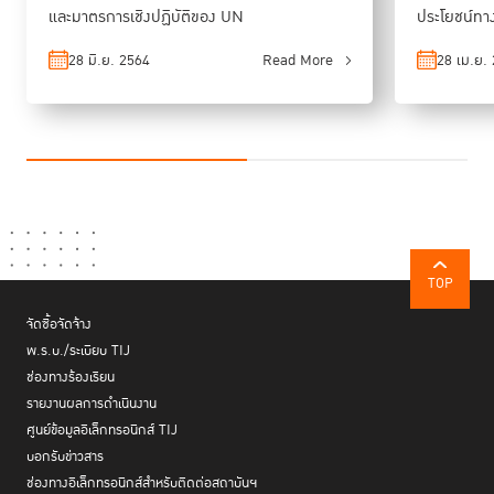
และมาตรการเชิงปฏิบัติของ UN
ประโยชน์ทา
28 มิ.ย. 2564
Read More
28 เม.ย.
TOP
จัดซื้อจัดจ้าง
พ.ร.บ./ระเบียบ TIJ
ช่องทางร้องเรียน
รายงานผลการดำเนินงาน
ศูนย์ข้อมูลอิเล็กทรอนิกส์ TIJ
บอกรับข่าวสาร
ช่องทางอิเล็กทรอนิกส์สำหรับติดต่อสถาบันฯ