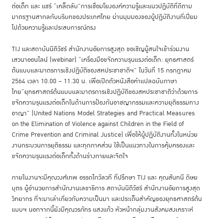
ต่อเด็ก และ แชร์ “เคล็ดลับ”การเชื่อมโยงองค์ความรู้และแนวปฏิบัติที่ดีตาม
มาตรฐานสากลกับบริบทของประเทศไทย ผ่านมุมมองของผู้ปฏิบัติงานที่เปี่ยม
ไปด้วยความรู้และประสบการณ์ตรง
TIJ และสถาบันนิติวัชร์ สำนักงานอัยการสูงสุด ขอเชิญผู้สนใจเข้าร่วมงาน
เสวนาออนไลน์ (webinar) “เครื่องมือขจัดความรุนแรงต่อเด็ก: ยุทธศาสตร์
ต้นแบบและมาตรการเชิงปฏิบัติของสหประชาชาติฯ” ในวันที่ 15 กรกฎาคม
2564 เวลา 10.00 – 11.30 น. เพื่อเปิดตัวหนังสือคำแปลฉบับภาษา
ไทย“ยุทธศาสตร์ต้นแบบและมาตรการเชิงปฏิบัติของสหประชาชาติว่าด้วยการ
ขจัดความรุนแรงต่อเด็กในด้านการป้องกันอาชญากรรมและความยุติธรรมทาง
อาญา” (United Nations Model Strategies and Practical Measures
on the Elimination of Violence against Children in the Field of
Crime Prevention and Criminal Justice) เพื่อให้ผู้ปฏิบัติงานทั้งในหน่วย
งานกระบวนการยุติธรรม และทุกภาคส่วน ใช้เป็นแนวทางในการคุ้มครองและ
ขจัดความรุนแรงต่อเด็กทั้งด้านร่างกายและจิตใจ
ภายในงานจะมีคุณวงศ์เทพ อรรถไกวัลวที ที่ปรึกษา TIJ และ คุณสันทนี ดิษย
บุตร ผู้อำนวยการสำนักงานเลขาธิการ สถาบันนิติวัชร์ สำนักงานอัยการสูงสุด
วิทยากร ที่จะมาเล่าเกี่ยวกับความเป็นมา และประเด็นสำคัญของยุทธศาสตร์ต้น
แบบฯ นอกจากนี้ยังมีคุณวรภัทร แสงแก้ว หัวหน้ากลุ่มงานสังคมสงเคราะห์