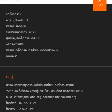
TOP
จัดซื้อจัดจ้าง
พ.ร.บ./ระเบียบ TIJ
ช่องทางร้องเรียน
รายงานผลการดำเนินงาน
ศูนย์ข้อมูลอิเล็กทรอนิกส์ TIJ
บอกรับข่าวสาร
ช่องทางอิเล็กทรอนิกส์สำหรับติดต่อสถาบันฯ
ติดต่อเรา
การประชุมประจำปีของสำนักงานสภาพัฒนาการเศรษฐกิจและสังคมแห่งชาติ
(สศช.)
หัวข้อ “ยกเครื่องโครงสร้างประเทศไทย Thailand’s Institutional
ดร.ศุภวุฒิ สาย
Reform” จัดขึ้นเมื่อวันศุกร์ที่ 26 กันยายน พ.ศ. 2568 โดย
เชื้อ
ประธานสภาพัฒนาการเศรษฐกิจและสังคมแห่งชาติ กล่าวเปิดประชุมว่า
ที่อยู่
ประเทศไทยมีศักยภาพที่จะเป็นศูนย์กลางเศรษฐกิจของภูมิภาค แต่ที่ผ่านมา
การขยายตัวทางเศรษฐกิจต่ำกว่า 5% ต่อเนื่องตั้งแต่แผนฯ ฉบับที่ 10 และ
สถาบันเพื่อการยุติธรรมแห่งประเทศไทย (องค์การมหาชน)
ความสามารถในการแข่งขันลดลงอย่างต่อเนื่อง เนื่องจากปัญหาเชิงโครงสร้าง
999 ถนนแจ้งวัฒนะ แขวงทุ่งสองห้อง เขตหลักสี่ กรุงเทพฯ 10210
ที่ฉุดรั้งการพัฒนาประเทศ พร้อมเน้นว่า ประเทศไทยไม่อาจพัฒนาไปได้ไกล
อีเมล: info@tijthailand.org, saraban@tijthailand.org
หากยังคงมีโครงสร้างที่บิดเบี้ยวและกลไกเชิงถาบันที่อ่อนแอ และถึงเวลาที่ต้อง
โทรศัพท์ : 02-522-1199
แก้ไขเพื่อฟิ้นฟูความเชื่อมั่นและปลดล็อกศักยภาพการแข่งขันของประเทศ
โทรสาร : 02-522-1198