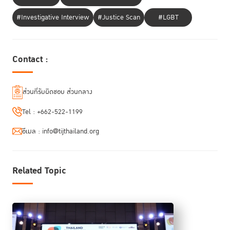
รายงานดัชนีชี้วัดหลักนิติธรรม ประจำปี 2567 ได้ที่นี่
https://worldjusticeproject.org/rule-of-law-index/
)
#Investigative Interview
#Justice Scan
#LGBT
Contact :
ส่วนที่รับผิดชอบ ส่วนกลาง
Tel :
+662-522-1199
อีเมล :
info@tijthailand.org
Related Topic
ประธานกรรมการ TIJ ย้ำทิ้งท้ายด้วยว่า ถึงเวลาแล้วที่จะต้องเผชิญหน้ากับ
ปัญหานี้อย่างจริงจัง โดยการปฏิรูปหลักนิติธรรมให้เป็นโครงสร้างพื้นฐานของ
การผลักดันให้เป็นวาระแห่งชาติ
ชาติ ต้องได้รับ
ที่ทุกภาคส่วนมีความเข้าใจร่วม