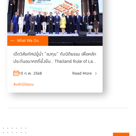
กัน และใช้มาตรฐานสากลและแนวปฏิบัติที่ทั่วโลกได้ดำเนินการมาอยู่แล้วเป็น
ต้องเชื่อมั่นในระบอบประชาธิปไตยที่มุ่งรับผิดชอบต่อ
เครื่องชี้นำ อีกทั้ง
ประชาชน
"ธรรมาภิบาล" (Good Governance)
ซึ่งจะเกิดขึ้นได้ต้องอาศัย
และ
ธรรมาภิบาลจะบังเกิดผลได้จริง ก็ต่อเมื่อมี "หลักนิติธรรม" เป็นเครื่องมือค้ำจุน
What We Do
ที่สำคัญอีกประการคือการเปลี่ยนแปลงนี้จะสำเร็จได้ มิใช่เพียงด้วยความเข้าใจ
การสร้างวัฒนธรรม "พลเมืองที่ตื่นรู้" (Active
ในข้อกฎหมาย แต่ต้องอาศัย
เปิดวิสัยทัศน์ผู้นำ “ลงทุน” กับนิติธรรม เพื่อหลัก
Citizen)
ที่ประชาชนเข้าใจในสิทธิ ควบคู่กับหน้าที่และความรับผิดชอบต่อสังคม
ประกันอนาคตที่ยั่งยืน : Thailand Rule of Law
และการเปลี่ยนแปลงเชิงโครงสร้างที่ยั่งยืนจำเป็นต้องอาศัยความเข้าใจและ
Fair 2025
ความร่วมมือจากทุกฝ่าย ดังนั้นทุกฝ่ายจึงต้องร่วมกันผลักดันให้ภาครัฐ โดย
10 ก.พ. 2568
Read More
เฉพาะรัฐบาลชุดใหม่ กำหนดวาระเร่งด่วนที่ชัดเจนในการปฏิรูปด้านหลัก
#หลักนิติธรรม
นิติธรรม และมุ่งมั่นดำเนินการให้เกิดผลลัพธ์ที่เป็นรูปธรรม เพื่อเรียกคืนความ
เชื่อมั่นและสร้างอนาคตที่มั่นคงให้แก่ประเทศไทย