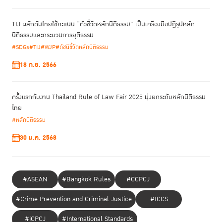
ทำให้การทุจริตคอร์รัปชันเกิดขึ้นได้ยาก
ยกระดับขีดความสามารถในการแข่งขันของประเทศ:
นานาประเทศที่ได้รับ
TIJ ผลักดันไทยใช้คะแนน “ตัวชี้วัดหลักนิติธรรม” เป็นเครื่องมือปฏิรูปหลัก
การยอมรับว่ามีขีดความสามารถในการแข่งขันสูง ล้วนมีดัชนีชี้วัดด้านหลัก
นิติธรรมและกระบวนการยุติธรรม
นิติธรรมที่ดีเยี่ยม การยกระดับเรื่องนี้จึงเป็นปัจจัยสำคัญในการนำพา
#SDGs
#TIJ
#WJP
#ดัชนีชี้วัดหลักนิติธรรม
ประเทศไทยสู่มาตรฐานสากล
18 ก.ย. 2566
อย่างไรก็ตาม ที่ผ่านมาการปฏิรูปหลักนิติธรรมนั้นยังไม่ประสบความสำเร็จ โดย
ประธานกรรมการ TIJ ระบุว่าเพราะสังคมยังไม่ได้มองหลักนิติธรรมอย่างเป็น
ระบบว่าเป็นโครงสร้างพื้นฐานที่เกี่ยวข้องกับทั้งระบบ แต่มองว่าหลักนิติธรรม
ครั้งแรกกับงาน Thailand Rule of Law Fair 2025 มุ่งยกระดับหลักนิติธรรม
เป็นนามธรรม มีความซับซ้อน ถูกมองแบบแยกส่วน และถูกเข้าใจว่าเป็นเรื่อง
ไทย
ของนักกฎหมาย
#หลักนิติธรรม
30 ม.ค. 2568
กระนั้นก็ตาม ขณะนี้ถือเป็นโอกาสที่ดีที่จะขับเคลื่อนสู่การปฏิบัติ เมื่อหลัก
นิติธรรมถูกทำให้เป็นรูปธรรมและวัดผลได้ ผ่านกรอบการประเมินที่เป็นสากล 8
ประการ โดยการดำเนินการของ The World Justice Project ซึ่งประกอบด้วย
#ASEAN
#Bangkok Rules
#CCPCJ
การจำกัดอำนาจรัฐและการตรวจสอบถ่วงดุล การปราศจากการทุจริต ความ
โปร่งใสของภาครัฐ การคุ้มครองสิทธิขั้นพื้นฐาน ความสงบเรียบร้อยและความ
#Crime Prevention and Criminal Justice
#ICCS
มั่นคง ประสิทธิภาพในการบังคับใช้กฎหมาย ประสิทธิผลของกระบวนการ
ยุติธรรมทางแพ่ง ประสิทธิผลของกระบวนการยุติธรรมทางอาญา (สามารถอ่าน
#iCPCJ
#International Standards