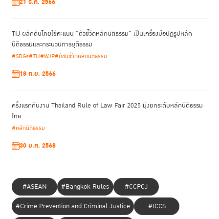
21 ธ.ค. 2566
กรณีศึกษาจากต่างประเทศ ควบคู่ไปกับโครงการต้นแบบในท้องถิ่นที่พัฒนาและ
ดำเนินการโดย TIJ มาเป็นแนวทางแลกเปลี่ยนในครั้งนี้
TIJ ผลักดันไทยใช้คะแนน “ตัวชี้วัดหลักนิติธรรม” เป็นเครื่องมือปฏิรูปหลัก
นิติธรรมและกระบวนการยุติธรรม
#SDGs
#TIJ
#WJP
#ดัชนีชี้วัดหลักนิติธรรม
18 ก.ย. 2566
ครั้งแรกกับงาน Thailand Rule of Law Fair 2025 มุ่งยกระดับหลักนิติธรรม
ไทย
#หลักนิติธรรม
30 ม.ค. 2568
#ASEAN
#Bangkok Rules
#CCPCJ
#Crime Prevention and Criminal Justice
#ICCS