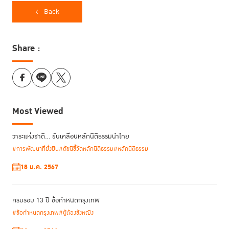
Back
Share :
Most Viewed
วาระแห่งชาติ… ขับเคลื่อนหลักนิติธรรมนำไทย
#การพัฒนาที่ยั่งยืน
#ดัชนีชี้วัดหลักนิติธรรม
#หลักนิติธรรม
18 ม.ค. 2567
นอกจากนี้ นายฉัตร เสถียรไทย ผู้ช่วยนักรณรงค์เชิงนโยบาย ได้ร่วมนำเสนอ
แบบจำลองและแนวทางการเปลี่ยนผ่านสู่ระบบดิจิทัล (Digitalisation) ในมิติ
ครบรอบ 13 ปี ข้อกำหนดกรุงเทพ
ต่าง ๆ ของการบริหารจัดการเรือนจำ ตั้งแต่ระบบการเฝ้าระวังและความ
#ข้อกำหนดกรุงเทพ
#ผู้ต้องขังหญิง
ปลอดภัย ไปจนถึงการให้บริการและการแก้ไขฟื้นฟูผู้ต้องขัง โดยได้หยิบยก