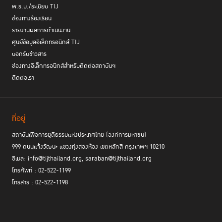
พ.ร.บ./ระเบียบ TIJ
ช่องทางร้องเรียน
รายงานผลการดำเนินงาน
ศูนย์ข้อมูลอิเล็กทรอนิกส์ TIJ
บอกรับข่าวสาร
ช่องทางอิเล็กทรอนิกส์สำหรับติดต่อสถาบันฯ
ติดต่อเรา
ที่อยู่
สถาบันเพื่อการยุติธรรมแห่งประเทศไทย (องค์การมหาชน)
999 ถนนแจ้งวัฒนะ แขวงทุ่งสองห้อง เขตหลักสี่ กรุงเทพฯ 10210
อีเมล: info@tijthailand.org, saraban@tijthailand.org
โทรศัพท์ : 02-522-1199
โทรสาร : 02-522-1198