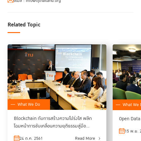
อีเมล :
info@tijthailand.org
เพื่อสร้างระบบเชื่อมโยงข้อมูล รวมถึงแปรข้อมูลให้เห็นเป็นภาพ (Data
Visualization) ซึ่งนอกจากจะช่วยให้ภาคประชาชนและสื่อมวลชนตรวจสอบการ
ดำเนินงานของภาครัฐและภาคเอกชนได้อย่างเป็นรูปธรรม ยังช่วยส่งเสริมและ
Related Topic
ยกระดับการเข้าถึงความยุติธรรมของประชาชนผ่านเทคโนโลยีที่ประชาชนมีส่วน
ร่วม จากความพยายามในการจัดทำระบบเปิดเผยข้อมูลสู่สาธารณชนครั้งนี้
TIJ หวังว่า สังคมไทยจะมีเครื่องมือสำคัญในการสร้างความความโปร่งใส และ
เพิ่มช่องทางที่จะทำให้ประชาชนเข้ามามีส่วนร่วมในการตรวจสอบการบริหาร
ประเทศได้มากขึ้น
What We Do
What We 
Blockchain กับการสร้างความโปร่งใส พลิก
Open Data แ
โฉมหน้าการขับเคลื่อนความยุติธรรมสู่มือ
15 พ.ย. 
ประชาชน
24 ต.ค. 2561
Read More