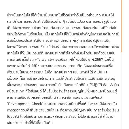
ปัจจุบันเทคโนโลยีได้เข้ามามีบทบาทในชีวิตประจำวันเป็นอย่างมาก ส่งผลให้
ความต้องการของประชาชนในเรื่องต่าง ๆ เปลี่ยนแปลง บริการของรัฐรูปแบบ
เดิมไม่สามารถตอบโจทย์ความต้องการของประชาชนได้อย่างทันท่วงทีอีกต่อไป
อย่างไรก็ตาม ในอีกแง่มุมหนึ่ง เทคโนโลยีก็เป็นพลังสำคัญในการส่งเสริมการมี
ส่วนร่วมของประชาชนในการบริหารงานของภาครัฐ การสนับสนุนและเปิด
โอกาสให้ภาคประชาชนเข้ามามีส่วนร่วมในการตรวจสอบการบริหารประเทศผ่าน
เทคโนโลยีจึงเป็นเทรนด์ที่หลายประเทศทั่วโลกกำลังผลักดัน ยกตัวอย่างเช่น
การพัฒนาเว็บไซต์ vTaiwan.tw ของประเทศไต้หวันในปีพ.ศ.2557 ซึ่งเป็น
แพลตฟอร์มที่ทำให้มีช่องทางในการรวบรวมความคิดเห็นของประชาชนเพื่อ
พัฒนานโยบายสาธารณะ ในอีกหลายประเทศ เช่น เกาหลีใต้ สเปน และ
ฝรั่งเศส ก็มีการนำเสนอโครงการ และให้ประชาชนโหวตคะแนน รวมถึงเชิญผู้
เชี่ยวชาญมาร่วมระดมสมอง จากนั้นจึงเลือกแนวคิดที่ดีมาใช้ปฏิบัติจริง หรืออีก
หนึ่งประเทศ ที่ไอซ์แลนด์ ได้ปรับปรุงร่างรัฐธรรมนูญใหม่ทั้งหมดและเปิดเผยสู่
สาธารณชนผ่านเครือข่ายออนไลน์ ตลอดจนการสร้างแพลตฟอร์ม
‘Development Check’ ของประเทศอาร์เมเนีย เพื่อให้ประชาชนมีช่องทางใน
การตรวจสอบสิ่งที่ประชาชนสนใจและต้องการแก้ปัญหา เช่น การสร้างโรงเรียน
ในชุมชน โดยใช้แนวทางการตรวจสอบที่ประชาชนทั่วไปสามารถเข้าใจได้ง่าย
เช่น จำนวนเก้าอี้ที่สั่งซื้อ เป็นต้น