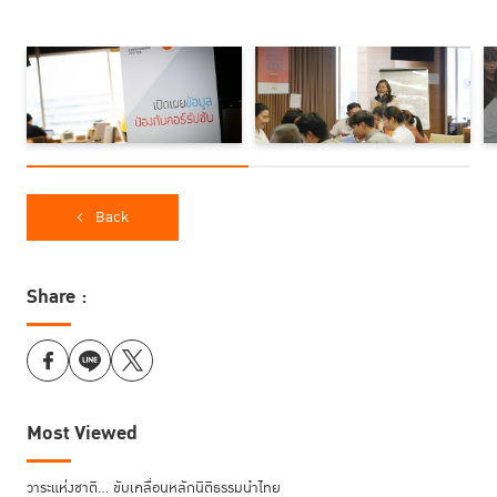
for Justice) ที่ผ่านมา TIJ ได้เชิญผู้เชี่ยวชาญทั้งในและต่างประเทศเข้าร่วม
เสวนาแลกเปลี่ยนประเด็นเกี่ยวกับการนำเทคโนโลยีมาแก้ปัญหาความยุติธรรม
ในแง่มุมต่าง ๆ เช่น เทคโนโลยี Blockchain และการประยุกต์ใช้ในการส่งเสริม
ความยุติธรรม Open Data และ AI เพื่อความยุติธรรมที่ประชาชนมีส่วนร่วม
และการซักฟอกข้อมูลต่อต้านการแสวงหาผลประโยชน์โดยมิชอบ ซึ่งการเสวนา
ที่ผ่านมาล้วนเป็นจุดเริ่มต้นในการทำความเข้าใจเทคโนโลยีในแง่มุมต่างๆ เช่น
สถานการณ์ปัจจุบัน ตัวอย่างที่ดีในการนำเทคโนโลยีมาใช้ในการตรวจสอบ
ทั้งหมดนี้เพื่อนำแนวคิดที่น่าสนใจมาคัดกรองให้เป็นต้นแบบ (Prototype) ใน
การนำมาทดลอง พัฒนา และขยายผลอย่างเป็นรูปธรรม
Back
จากการเสวนาระดมความคิดใน Project j นักวิชาการ ผู้เชี่ยวชาญจากหลาย
ภาคส่วน ตลอดจนผู้สนใจที่เข้าร่วมงาน เห็นตรงกันว่า แนวทางแก้ปัญหาหนึ่งที่
Share :
หลายประเทศในโลกกำลังพูดถึงและมุ่งเน้น คือ การให้ภาคประชาชนมีส่วนร่วม
โดยเปิดเผยข้อมูลสาธารณะ (Open Data) เพราะจะช่วยเพิ่มความโปร่งใสให้แก่
ทุกภาคส่วนที่ดำเนินงานเกี่ยวข้องกับผลประโยชน์สาธารณะ และช่วยเพิ่ม
อำนาจให้ประชาชนได้เรียนรู้และตรวจสอบข้อมูลได้สะดวกมากขึ้น
Most Viewed
ด้วยนโยบายของ TIJ ที่ให้ความสำคัญในการเพิ่มพลัง และการเพิ่มอำนาจของ
ทุกภาคส่วน โดยเฉพาะภาคประชาชนในการมีส่วนร่วมสร้างความโปร่งใส่และยก
ระดับประสิทธิภาพในการทำงานของภาครัฐเพื่อ ธรรมาภิบาลที่ดี (Good
วาระแห่งชาติ… ขับเคลื่อนหลักนิติธรรมนำไทย