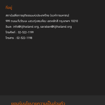
ที่อยู่
สถาบันเพื่อการยุติธรรมแห่งประเทศไทย (องค์การมหาชน)
999 ถนนแจ้งวัฒนะ แขวงทุ่งสองห้อง เขตหลักสี่ กรุงเทพฯ 10210
อีเมล: info@tijthailand.org, saraban@tijthailand.org
โทรศัพท์ : 02-522-1199
โทรสาร : 02-522-1198
ยอมรับนโยบายความเป็นส่วนตัว