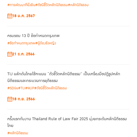
Governance) TIJ จึงผนึกกำลังกับสำนักงานว่าด้วยยาเสพติดและ
#การพัฒนาที่ยั่งยืน
#ดัชนีชี้วัดหลักนิติธรรม
#หลักนิติธรรม
อาชญากรรมแห่งสหประชาชาติ (UNODC) สถาบัน ChangeFusion บริษัท
18 ม.ค. 2567
OpenDream บริษัท Hand Social Enterprise องค์การต่อต้านคอร์รัปชั่น
(ACT) และ Open Data Thailand จัดกิจกรรมเชิงปฏิบัติการ “Datathon:
Organizing Data for Anti-Corruption” ขึ้น ในวันที่ 6 ก.ค. โดยมีผู้เข้าร่วม
ครบรอบ 13 ปี ข้อกำหนดกรุงเทพ
ปฏิบัติงานกว่า 60 คน จากหลากหลายภาคส่วน เช่น นักพัฒนาโปรแกรม นัก
วิทยาศาสตร์ข้อมูล อาสาสมัครผู้ดำเนินการอ่านและจัดระบบข้อมูล และผู้แทน
#ข้อกำหนดกรุงเทพ
#ผู้ต้องขังหญิง
จากหน่วยงานรัฐที่เกี่ยวข้อง เพื่อร่วมสร้างฐานข้อมูลเปิด (Open Dataset)
21 ธ.ค. 2566
กิจกรรมดังกล่าวเปิดโอกาสให้ผู้เข้าร่วมปฏิบัติงานจริง ทั้งการอ่าน สกัด
จำแนก และบันทึกรายละเอียดข้อมูลสาธารณะต่าง ๆ ในรูปแบบที่สามารถนำไป
ประมวลผลได้ (Machine-readable) ตามมาตรฐานข้อมูลเปิดนานาชาติ ถือ
TIJ ผลักดันไทยใช้คะแนน “ตัวชี้วัดหลักนิติธรรม” เป็นเครื่องมือปฏิรูปหลัก
เป็นกิจกรรมที่เน้นการปฏิบัติจริง ซึ่งต่อยอดจากการเสวนาที่จัดขึ้นในช่วงปลาย
นิติธรรมและกระบวนการยุติธรรม
ปีที่ผ่านมา
#SDGs
#TIJ
#WJP
#ดัชนีชี้วัดหลักนิติธรรม
18 ก.ย. 2566
ครั้งแรกกับงาน Thailand Rule of Law Fair 2025 มุ่งยกระดับหลักนิติธรรม
ไทย
#หลักนิติธรรม