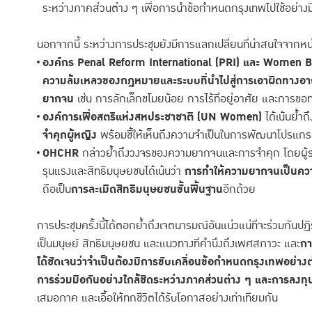
ระหว่างภาคส่วนต่าง ๆ เพื่อการนำข้อกำหนดกรุงเทพไปใช้อย่าง
นอกจากนี้ ระหว่างการประชุมยังมีการแลกเปลี่ยนที่น่าสนใจจากหน
องค์กร Penal Reform International (PRI) และ Women 
ความล้มเหลวของกฎหมายและระบบที่นำไปสู่การเอาผิดทางอาญา
ยากจน
เช่น การลักเล็กขโมยน้อย การไร้ที่อยู่อาศัย และการขอ
องค์การเพื่อสตรีแห่งสหประชาชาติ (UN Women)
ได้เน้นย้ำถึ
จำคุกผู้หญิง
พร้อมชี้ให้เห็นถึงความจำเป็นในการพัฒนาโปรแกรม
OHCHR
กล่าวย้ำถึงวงจรของความยากจนและการจำคุก โดยผู้ร
รุนแรงและสิทธิมนุษยชนได้เน้นว่า
การทำให้ความยากจนเป็นค
ถือเป็น
การละเมิดสิทธิมนุษยชนขั้นพื้นฐาน
อีกด้วย
การประชุมครั้งนี้ได้ตอกย้ำถึงเจตนารมณ์อันแน่วแน่ที่จะร่วมกัน
เป็นมนุษย์ สิทธิมนุษยชน และแนวทางที่คำนึงถึงเพศสภาวะ และ
กา
ได้ชัดเจนว่าจำเป็นต้องมีการขับเคลื่อนข้อกำหนดกรุงเทพอย่างต
การร่วมมือกันอย่างใกล้ชิดระหว่างภาคส่วนต่าง ๆ และการลงทุนท
เสมอภาค และเอื้อให้ทุกชีวิตได้รับโอกาสอย่างเท่าเทียมกัน