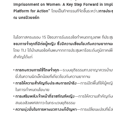
Imprisonment on Women: A Key Step Forward in Implem
Platform for Action”
โดยเป็นกิจกรรมที่จัดขึ้นระหว่าง
การประช
ณ นครนิวยอร์ก
ในโอกาสครบรอบ 15 ปีของการรับรองข้อกำหนดกรุงเทพ ที่ประชุมไ
ของการจำคุกที่มีต่อผู้หญิง ซึ่งมีความเชื่อมโยงกับความยา
โดย TIJ ได้นำเสนอข้อค้นพบจากการประชุมหารือระดับภูมิภาคเพื่อข
สำคัญได้แก่
การทบทวนการใช้โทษจำคุก
—ระบบยุติธรรมทางอาญาควรนำมาต
ยิ่งในความผิดเล็กน้อยที่เกี่ยวโยงกับความยากจน
การให้ความสำคัญกับประสบการณ์จริง
—การเปิดพื้นที่ให้ผู้ห
ในการกำหนดนโยบาย
การเสริมพลังเจ้าหน้าที่ราชทัณฑ์หญิง
—การให้ความสำคัญกับกา
สนองเชิงเพศสภาวะในกระบวนยุติธรรม
ความมุ่งมั่นในการหาแนวทางแก้ปัญหา
—การเปลี่ยนแปลงที่ยั่ง