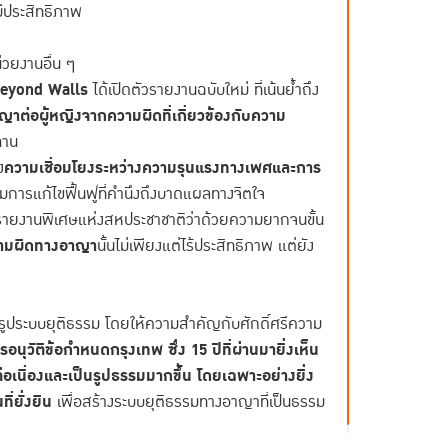
มีประสิทธิภาพ
่วยงานอื่น ๆ
Beyond Walls
ได้เปิดตัวรายงานฉบับใหม่ ที่เน้นย้ำถึง
ต่อผู้หญิงจากความผิดที่เกี่ยวข้องกับความ
ทาน
ง
ความเชื่อมโยงระหว่างความรุนแรงทางเพศและการ
การแก้ไขฟื้นฟูที่คำนึงถึงบาดแผลทางจิตใจ
ายงานพิเศษแห่งสหประชาชาติว่าด้วยความยากจนขั้น
วามผิดทางอาญา
นั้นไม่เพียงแต่ไร้ประสิทธิภาพ แต่ยัง
ปฏิรูประบบยุติธรรม โดยให้ความสำคัญกับศักดิ์ศรีความ
รอนุวัติข้อกำหนดกรุงเทพ ซึ่ง 15 ปีที่ผ่านมายิ่งเห็น
่อเนื่องและเป็นรูปธรรมมากขึ้น โดยเฉพาะอย่างยิ่ง
ี่ยั่งยืน
เพื่อสร้างระบบยุติธรรมทางอาญาที่เป็นธรรม