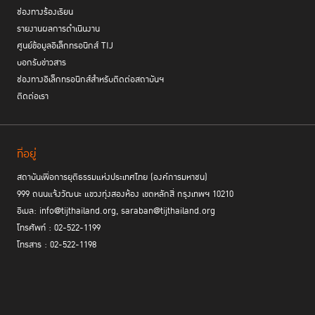
ช่องทางร้องเรียน
รายงานผลการดำเนินงาน
ศูนย์ข้อมูลอิเล็กทรอนิกส์ TIJ
บอกรับข่าวสาร
ช่องทางอิเล็กทรอนิกส์สำหรับติดต่อสถาบันฯ
ติดต่อเรา
จัดแสดงนิทรรศการในหัวข้อ ‘คดีอาญา…กับราคาของความยุติธรรม
รวมทั้ง
ที่คุณอาจต้องจ่าย’
เพื่อนำเสนอข้อมูลจากงานวิจัยของ TIJ ร่วมกับ TDRI ที่
ที่อยู่
ศึกษาเกี่ยวกับ “เวลา” และ “ค่าใช้จ่าย” เมื่อต้องเข้าสู่กระบวนการยุติธรรม
สถาบันเพื่อการยุติธรรมแห่งประเทศไทย (องค์การมหาชน)
ตั้งแต่เริ่มต้นจนเสร็จสิ้นกระบวนการ พร้อมนำเสนอ visual essay ในรูปแบบ
999 ถนนแจ้งวัฒนะ แขวงทุ่งสองห้อง เขตหลักสี่ กรุงเทพฯ 10210
interactive website จำลองสถานการณ์จากคดีดัง ให้ทุกคนได้ลองคิด และ
ตัดสินใจเลือกว่าจะทำอย่างไร หากต้องเข้าไปเกี่ยวข้องกับคดีเหล่านั้น ซึ่ง
อีเมล: info@tijthailand.org, saraban@tijthailand.org
หนทางที่เลือกจะมี “เวลา” และ “ค่าใช้จ่าย” ทั้งทางตรงและทางอ้อมที่ต้องเสีย
โทรศัพท์ : 02-522-1199
ไปปรากฏขึ้นมา เพื่อให้เราได้ทราบว่าต้องเสียทั้งสองอย่างไปมากน้อยแค่ไหน
โทรสาร : 02-522-1198
อีกทั้งมีการจัดการพูดคุยแลกเปลี่ยนข้อมูลและทัศนะของนักวิชาการจากทั้ง
งานเสวนาวิชาการ Rethinking Myths of Justice
ภาครัฐและเอกชนใน