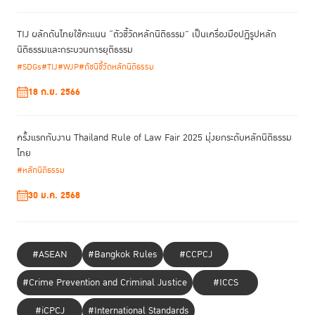
TIJ ผลักดันไทยใช้คะแนน “ตัวชี้วัดหลักนิติธรรม” เป็นเครื่องมือปฏิรูปหลัก
นิติธรรมและกระบวนการยุติธรรม
#SDGs
#TIJ
#WJP
#ดัชนีชี้วัดหลักนิติธรรม
18 ก.ย. 2566
ครั้งแรกกับงาน Thailand Rule of Law Fair 2025 มุ่งยกระดับหลักนิติธรรม
ไทย
#หลักนิติธรรม
30 ม.ค. 2568
นอกจากงานแนะนำ TIJ Common Ground แล้ว เมื่อวันที่ 30 มีนาคม ที่ผ่าน
งานเสวนาวิชาการ และ Movie Talk ในประเด็น “ความ
มา ยังได้นำเสนอผ่าน
ยุติธรรมมีราคาที่ต้องจ่าย”
เพื่อชวนพูดคุยและถกประเด็นเกี่ยวกับเรื่อง
“ราคา” ที่เราต้อง “จ่าย” เมื่อต้องเข้าสู่กระบวนการยุติธรรม เพื่อสะท้อนว่าใน
#ASEAN
#Bangkok Rules
#CCPCJ
มุมมองของคนทั่วไปกับบุคลากรในกระบวนการยุติธรรม “ราคาที่ต้องจ่าย”
เหมือนหรือต่างกันอย่างไร? กิจกรรมนี้ได้รับความสนใจและมีผู้ร่วมเสวนาจาก
#Crime Prevention and Criminal Justice
#ICCS
หลายภาคส่วน เช่น สถาบันวิชาการ หน่วยงานภาครัฐ เครือข่ายทนาย สถาบัน
#iCPCJ
#International Standards
การศึกษา รวมถึงตัวแทนภาคประชาชน