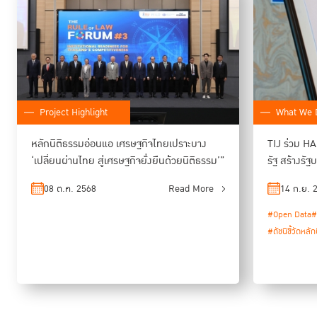
เรื่องของทุกคน”
โดยในเวที Rule of Law Forum ครั้งที่ 3 ซึ่งจัดขึ้นเมื่อวันที่
8 ตุลาคม 2025 ได้รับเกียรติจากนายอนุทิน ชาญวีระกูล นายกรัฐมนตรี มา
ร่วมกล่าวปาฐกถาพิเศษเพื่อแสดงเจตจำนงค์ของรัฐบาลไทยที่จะสนับสนุนให้
เกิดกระบวนการต่าง ๆ ของภาครัฐในการยกระดับหลักนิติธรรมด้วย
นอกจากนี้ TIJ และ WJP ยังได้ร่วมกันนำผลคะแนนที่ได้จาก Rule of Law
Index มาจัดทำ workshop เพื่อค้นหาสาเหตุของปัญหาในหลักนิติธรรมไทย
Project Highlight
What We 
โดยจะนำข้อค้นพบที่ได้เป็นข้อมูลเชิงลึกจากผู้ปฏิบัติงานในภาคส่วนต่าง ๆ มา
พัฒนาเพื่อนำเสนอเป็น “ข้อเสนอการขับเคลื่อนหลักนิติธรรมสำหรับ
หลักนิติธรรมอ่อนแอ เศรษฐกิจไทยเปราะบาง
TIJ ร่วม HA
ประเทศไทย” หรือ National Blueprint ต่อไป ภายใต้ความเชื่อว่า หลัก
‘เปลี่ยนผ่านไทย สู่เศรษฐกิจยั่งยืนด้วยนิติธรรม’”
รัฐ สร้างรั
นิติธรรมไทยจะดีขึ้นไปอยู่ในระดับเดียวกับมาตรฐานโลกได้ถ้าทุกฝ่ายในสังคม
ร่วมมือกัน
08 ต.ค. 2568
Read More
14 ก.ย. 
#Open Data
#
#ดัชนีชี้วัดหลั
“การขับเคลื่อนหลักนิติธรรมต้องใช้ทั้งแรงดึงจากนานาชาติ
(International Pull) และแรงผลักจากภายในประเทศ
(Domestic Push) ไปพร้อมกัน — เพื่อให้มาตรฐานสากล
กลายเป็นพลังหนุน และให้สังคมไทยลุกขึ้นมามีส่วนร่วม
ออกแบบระบบที่เป็นของเราเอง” ผู้อำนวยการ TIJ กล่าว