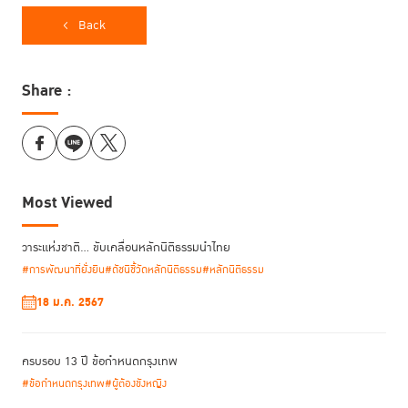
Back
การปรับปรุงดังกล่าวเป็นผลจากความร่วมมือทางเทคนิคระหว่าง TIJ และ WJP
ซึ่งช่วยทำให้ข้อมูลของไทยมีความเที่ยงตรงและสะท้อนสถานการณ์ได้อย่าง
สมจริง
Share :
Most Viewed
วาระแห่งชาติ… ขับเคลื่อนหลักนิติธรรมนำไทย
#การพัฒนาที่ยั่งยืน
#ดัชนีชี้วัดหลักนิติธรรม
#หลักนิติธรรม
18 ม.ค. 2567
ครบรอบ 13 ปี ข้อกำหนดกรุงเทพ
#ข้อกำหนดกรุงเทพ
#ผู้ต้องขังหญิง