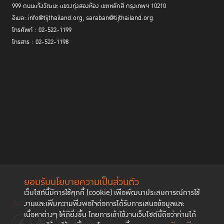
ตุลาคมนี้ เวลา 21.00 น. ตามเวลาประเทศไทย ผู้สนใจสามารถรับชมได้ ผ่าน
999 ถนนแจ้งวัฒนะ แขวงทุ่งสองห้อง เขตหลักสี่ กรุงเทพฯ 10210
https://www.youtube.com/live/4f77e84JWgU
ทาง YouTube :
อีเมล: info@tijthailand.org, saraban@tijthailand.org
โทรศัพท์ : 02-522-1199
หรืออ่านรายงานดัชนีชี้วัดหลักนิติธรรม ฉบับปีล่าสุด ได้ที่นี่
โทรสาร : 02-522-1198
https://worldjusticeproject.org/rule-of-law-index/
ยอมรับนโยบายความเป็นส่วนตัว
เว็บไซต์นี้มีการใช้คุกกี้ (cookie) เพื่อพัฒนาประสบการณ์การใช้
ติดตามช่องทาง social
งานและเพิ่มความพึงพอใจต่อการได้รับการเสนอข้อมูลและ
เนื้อหาต่างๆ ให้ดียิ่งขึ้น โดยการเข้าใช้งานเว็บไซต์นี้ถือว่าท่านได้