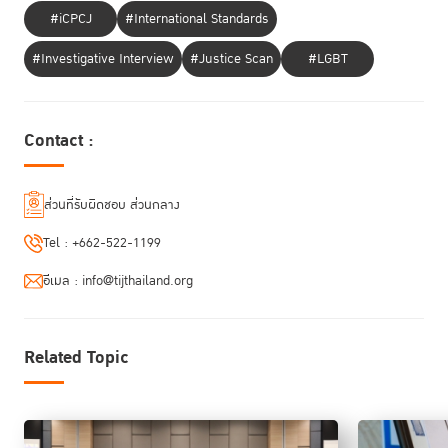
ปัจจัยที่ 8 กระบวนการยุติธรรมทางอาญา
ได้ 0.42 คะแนน เพิ่มขึ้นจากปี
#iCPCJ
#International Standards
2024 (0.41)
#Investigative Interview
#Justice Scan
#LGBT
“ข้อมูลที่ได้จากการสำรวจปีนี้ไม่เพียงบอกว่าเรายืนอยู่ตรง
Contact :
ไหน แต่ยังช่วยชี้ว่า ‘โครงสร้างใด’ ที่ควรได้รับการปรับปรุง
หนึ่งในนั้นคือเรื่องคอร์รัปชันซึ่งเป็นปัจจัยที่ไทยได้คะแนนลด
ลง ซึ่ง TIJ กำลังพยายามอย่างเต็มที่ร่วมกับอีกหลาย
องค์กรในการผลักดันให้ระบบฐานข้อมูลภาครัฐของไทย เป็น
ส่วนที่รับผิดชอบ ส่วนกลาง
ระบบฐานข้อมูลเปิด หรือ Open Government เพราะเรา
Tel :
+662-522-1199
เชื่อว่า เป็นแนวทางที่จะช่วยให้เกิดความโปร่งใสขึ้นได้ในระยะ
เวลาไม่นาน”
ดร.พิเศษ สอาดเย็น กล่าว
อีเมล :
info@tijthailand.org
สร้างการตระหนักรู้ในสังคม ผ่านเวที
Rule of Law Forum
Related Topic
นอกจากการทำงานด้านวิชาการ TIJ และ WJP ยังร่วมกันจัดเวที Rule of
Law Forum เพื่อเปิดพื้นที่ให้ทุกภาคส่วนของสังคม ตั้งแต่ระดับผู้กำหนด
นโยบายของรัฐ บุคลากรจากหน่วยงานรัฐ ภาคเอกชน นักวิชาการ สื่อมวลชน
“หลักนิติธรรมเป็น
ไปจนถึงประชาชนทั่วไปได้ร่วมแลกเปลี่ยนและเรียนรู้ว่า