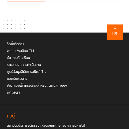
ประเทศที่ได้คะแนน
Rule of Law Index ดีที่สุดของโลก 5 อันดับแรก
เดนมาร์ก
ได้ 0.90 คะแนน
นอร์เวย์
ได้ 0.89 คะแนน
ฟินแลนด์
ได้ 0.87 คะแนน
TOP
สวีเดน
ได้ 0.85 คะแนน
นิวซีแลนด์
ได้ 0.83 คะแนน
จัดซื้อจัดจ้าง
พ.ร.บ./ระเบียบ TIJ
คะแนน
Rule of Law Index ของประเทศอื่นๆ ในอาเซียน
ช่องทางร้องเรียน
สิงคโปร์ ได้
0.78 คะแนน (อันดับ 16/143)
รายงานผลการดำเนินงาน
มาเลเซีย ได้
0.57 คะแนน (อันดับ 56/143)
ศูนย์ข้อมูลอิเล็กทรอนิกส์ TIJ
อินโดนีเซีย ได้
0.52 คะแนน (อันดับ 69/143)
บอกรับข่าวสาร
ไทย ได้
0.50 คะแนน (อันดับ 77/143)
ช่องทางอิเล็กทรอนิกส์สำหรับติดต่อสถาบันฯ
เวียดนาม ได้
0.50 คะแนน (อันดับ 83/143)
ติดต่อเรา
ฟิลิปปินส์ ได้
0.46 คะแนน (อันดับ 97/143)
เมียนมา ได้
0.34 คะแนน (อันดับ 138/143)
กัมพูชา ได้
0.31 คะแนน (อันดับ 141/143)
ที่อยู่
Live Streaming งานเปิดตัวรายงานดัชนีชี้วัดหลักนิติธรรม
ทั้งนี้ จะมีการ
ของ WJP (Global Launch: WJP Rule of Law Index 2025)
ในคืนวันที่ 28
สถาบันเพื่อการยุติธรรมแห่งประเทศไทย (องค์การมหาชน)