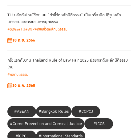
TIJ ผลักดันไทยใช้คะแนน “ตัวชี้วัดหลักนิติธรรม” เป็นเครื่องมือปฏิรูปหลัก
ศาสตราจารย์พิเศษ ดร.กิตติพงษ์ กิตยารักษ์
ผู้อำนวยการ RoLD program
นิติธรรมและกระบวนการยุติธรรม
และที่ปรึกษา TIJ ได้เน้นย้ำว่า ในสังคมที่ประชาธิปไตยอ่อนแอและมีความขัด
#SDGs
#TIJ
#WJP
#ดัชนีชี้วัดหลักนิติธรรม
แย้งสูง ความร่วมมือจากทุกภาคส่วนจะเป็นกุญแจสำคัญในการปฏิรูปหลัก
นิติธรรมให้ประสบความสำเร็จได้ ดังนั้น คาดความหวังที่มีต่อ RoLD
18 ก.ย. 2566
Xcelerate จึงไม่ใช่เป็นแค่หลักสูตรการอบรม แต่เป็นพลังในการขับเคลื่อน
หลักนิติธรรมของประเทศให้เข้มแข็ง ด้วย DNA ที่เครือข่ายทุกคนมีเหมือนกัน
นั่นคือ การเห็นประโยชน์ส่วนรวมมากกว่าประโยชน์ส่วนตัว และมีความพร้อมใน
ครั้งแรกกับงาน Thailand Rule of Law Fair 2025 มุ่งยกระดับหลักนิติธรรม
การทำหน้าที่ของตนเองเพื่อสร้างการเปลี่ยนแปลงทางสังคมไปสู่สิ่งที่ดีขึ้นร่วม
ไทย
กัน
#หลักนิติธรรม
30 ม.ค. 2568
#ASEAN
#Bangkok Rules
#CCPCJ
#Crime Prevention and Criminal Justice
#ICCS
#iCPCJ
#International Standards