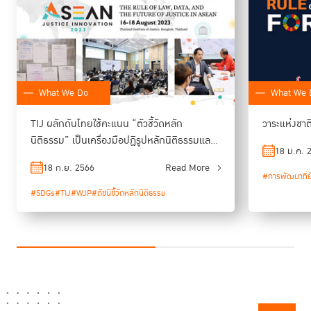
What We Do
What We 
TIJ ผลักดันไทยใช้คะแนน “ตัวชี้วัดหลัก
วาระแห่งชาต
นิติธรรม” เป็นเครื่องมือปฏิรูปหลักนิติธรรมและ
18 ม.ค. 
กระบวนการยุติธรรม
18 ก.ย. 2566
Read More
#การพัฒนาที่ยั
#SDGs
#TIJ
#WJP
#ดัชนีชี้วัดหลักนิติธรรม