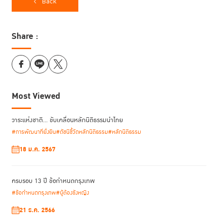
“เพื่อทำให้หลักนิติธรรมอยู่ในรูปแบบที่เข้าถึงและเข้าใจง่าย เราได้ดึงพลังจาก
Back
เครือข่ายของคนที่มีบทบาท มีความคิด ความเชี่ยวชาญ ประสบการณ์ และ
ความสนใจ แม้จะมีโจทย์ที่แตกต่างแต่สามารถมองหาจุดร่วมเดียวกันได้ ซึ่ง
RoLD Fellows ทั้ง 5 รุ่น คือ ประจักษ์พยานที่ทำให้เห็นว่าโมเดลการทำงาน
Share :
ของเรามาถูกทาง เป็นทรัพยากรสำคัญที่ TIJ ได้ลงทุนมาอย่างต่อเนื่อง และจะ
ดร.พิเศษ สอาดเย็น
เป็นแพลตฟอร์มให้เราทำงานร่วมกันต่อไปในอนาคต”
ผู้
อำนวยการสถาบันเพื่อการยุติธรรมแห่งประเทศไทย (TIJ) กล่าวในโอกาส
ต้อนรับผู้เข้าร่วมหลักสูตร RoLD Xcelerate
Most Viewed
วาระแห่งชาติ… ขับเคลื่อนหลักนิติธรรมนำไทย
#การพัฒนาที่ยั่งยืน
#ดัชนีชี้วัดหลักนิติธรรม
#หลักนิติธรรม
18 ม.ค. 2567
ครบรอบ 13 ปี ข้อกำหนดกรุงเทพ
#ข้อกำหนดกรุงเทพ
#ผู้ต้องขังหญิง
21 ธ.ค. 2566