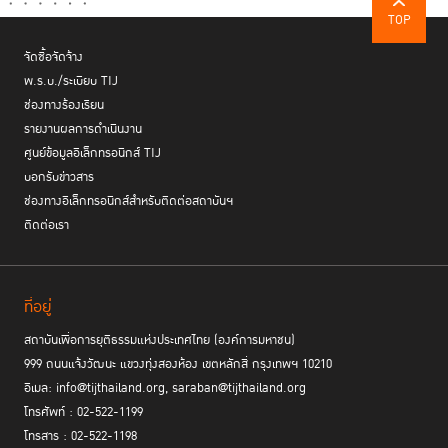
TOP
ทั้งนี้ สิ่งที่ผู้เข้าร่วมเครือข่ายจะได้รับคือ การได้ร่วมเป็นสมาชิกเครือข่าย RoLD
จัดซื้อจัดจ้าง
Fellows การได้แลกเปลี่ยนเรียนรู้จากผู้เชี่ยวชาญตัวจริง การมีชุดเครื่องมือใน
พ.ร.บ./ระเบียบ TIJ
การสร้างนวัตกรรมเพื่อสังคม การศึกษาดูงานในพื้นที่พิเศษ และสิ่งที่พิเศษ
ช่องทางร้องเรียน
มากกว่านั้นคือ การมีเวทีคู่ขนานของการทำงานจริงเพื่อเป็นโอกาสในการมีส่วน
ร่วมได้ตลอดหลักสูตร
รายงานผลการดำเนินงาน
ศูนย์ข้อมูลอิเล็กทรอนิกส์ TIJ
บอกรับข่าวสาร
ช่องทางอิเล็กทรอนิกส์สำหรับติดต่อสถาบันฯ
ติดต่อเรา
ที่อยู่
สถาบันเพื่อการยุติธรรมแห่งประเทศไทย (องค์การมหาชน)
999 ถนนแจ้งวัฒนะ แขวงทุ่งสองห้อง เขตหลักสี่ กรุงเทพฯ 10210
อีเมล: info@tijthailand.org, saraban@tijthailand.org
โทรศัพท์ : 02-522-1199
โทรสาร : 02-522-1198