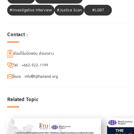
#Investigative Interview
#Justice Scan
#LGBT
Contact :
ดร.อณูวรรณ วงศ์พิเชษฐ์
รองผู้อำนวยการ TIJ ให้ข้อมูลเพิ่มเติมว่า ผู้เข้าร่วม
หลักสูตร “RoLD Xcelerate” ในปีนี้มีจำนวนมากเป็นประวัติการณ์ถึง 99 คน
ส่วนที่รับผิดชอบ ส่วนกลาง
จาก 81 องค์กร ประกอบด้วย หน่วยงานในกลุ่มกระบวนการยุติธรรม (23%)
หน่วยงานภาครัฐ (15%) สถาบันการศึกษา (15%) องค์กรภาคเอกชน (28%)
Tel :
+662-522-1199
สื่อมวลชนและ Influencer (9%) และ NGOs/iNGOs (9%) นอกจากนี้ ยัง
ประกอบด้วยคนหลายรุ่น ทั้ง Gen B เจน X และเจน Y ซึ่งนับเป็นการดึงพลัง
อีเมล :
info@tijthailand.org
ความคิดของคนที่มีความแตกต่างหลากหลายมาทำงานร่วมกันบนพื้นที่ที่
ปลอดภัยอย่างแท้จริง
Related Topic