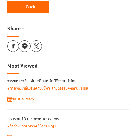
การระบาดของโควิด-19 จึงน้อยกว่าร้อยละ 6 ของประชากรผู้ต้องขังทั้งหมด
Back
แสดงให้เห็นว่า ความพยายามในการลดความแออัดในเรือนจำถูกนำมาใช้เพียง
มาตรการเฉพาะหน้าในช่วงวิกฤตเท่านั้น ยังไม่ใช่นโยบายที่ยั่งยืน
Share :
“ผู้ต้องขังระหว่างพิจารณาคดี”
หรือ ผู้ที่ถูกคุมขังไว้ทั้งที่ศาลยังไม่ตัดสินว่ามี
ความผิด ซึ่งอาจเป็นเพราะไม่มีเงินประกันตัว หรือไม่ได้รับอนุญาตให้ประกันตัว
ด้วยเหตุผลอื่นๆ เป็นผู้ต้องขังกลุ่มใหญ่ที่ถูกพูดถึงทั้งในรายงานฉบับนี้และในวง
เสวนาว่าเป็นหนึ่งในปัญหาใหญ่ที่ทำให้เกิดภาวะ “คนล้นคุก” ในหลายประเทศ
ในช่วงแรกที่โควิด-19 ระบาด ช่วงต้นปี 2020 มีบรรยากาศของความ
กระตือรือร้นจากศาลในหลายประเทศที่มีมาตรการปล่อยตัวคนกลุ่มนี้ โดยใน
Most Viewed
ช่วงปี 2020 จำนวนผู้ต้องขังระหว่างลดลงไป 43% ในประเทศโคลัมเบีย และ
17% ในเปรู และเหตุผลอีกประการหนึ่งในการลดลงของจำนวนผู้ต้องขังระหว่าง
วาระแห่งชาติ… ขับเคลื่อนหลักนิติธรรมนำไทย
มาจากการงดหรือเลื่อนการพิจารณาคดีของศาลในช่วงการแพร่ระบาดของโค
วิด 19
#การพัฒนาที่ยั่งยืน
#ดัชนีชี้วัดหลักนิติธรรม
#หลักนิติธรรม
18 ม.ค. 2567
“ผู้ต้องขังคดียาเสพติด”
อีกกลุ่มคือ
ซึ่งมีอยู่รวมกันทั่วโลกถึงประมาณ 2.5
ล้านคน ซึ่งส่วนมากเป็นความผิดที่ไม่รุนแรง โดย 22% ของคนกลุ่มนี้คือผู้มียา
เสพติดไว้ในครอบครองเพื่อเสพ หลายประเทศจึงหันมาใช้แนวทางอื่นแทนการ
ครบรอบ 13 ปี ข้อกำหนดกรุงเทพ
ลงโทษจำคุก เช่น การบำบัดรักษานอกเรือนจำ โทษปรับ การคุมประพฤติ ภาย
#ข้อกำหนดกรุงเทพ
#ผู้ต้องขังหญิง
ใต้แนวคิดการลดทอนความเป็นอาชญากรรมของคดียาเสพติด
(decriminalization) ซึ่งใช้ได้ผลมาแล้วในหลายประเทศ ก็จะช่วยแก้ปัญหาผู้