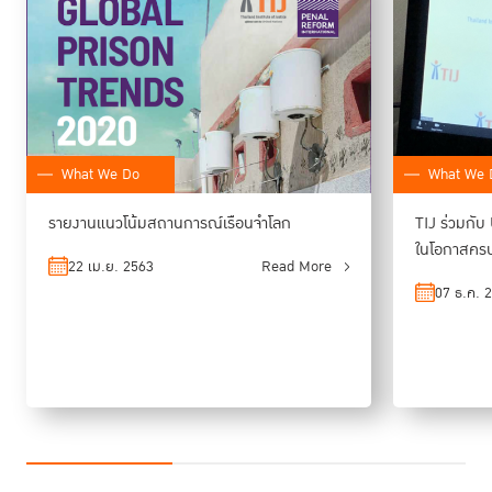
อย่างชัดเจน ปัญหาความเสี่ยงของเจ้าหน้าที่ราชทัณฑ์เชื่อมโยงกับปัญหาใหญ่
ในเชิงระบบ คือ เรือนจำทั่วโลกใช้งบประมาณ ไม่ถึง 0.3% ของ GDP ในการ
บริหารเรือนจำ ประกอบกับปัญหานักโทษล้นคุก จึงมีเจ้าหน้าที่น้อยกว่าปริมาณ
งาน โดยประเทศไทย เป็นหนึ่งในกลุ่มที่ถูกจัดให้อยู่ในโซนสีแดงของปัญหานี้
เพราะมีอัตราส่วนเจ้าหน้าที่ 1 คน ต่อผู้ต้องขังถึง 28 คน สูงเป็นอันดับต้นๆ
ของโลก
What We Do
What We 
เมื่อพิจารณาสถานการณ์ทั้งหมด มีผู้สะท้อนสถานการณ์เรือนจำโลก ในช่วง 1
ปีที่ผ่านมาหลังการระบาดของโควิด-19 โดยระบุว่า ยังขาด “ข้อมูล” ที่มากพอ
รายงานแนวโน้มสถานการณ์เรือนจำโลก
TIJ ร่วมกั
ส่วนหนึ่งเพราะยังไม่มีงานวิจัย ยังไม่มีการศึกษาผลกระทบที่แท้จริงของโค
ในโอกาสครบ
วิด-19ต่อการบริหารจัดการเรือนจำ และที่สำคัญคือ มีเรือนจำมากกว่า 80
22 เม.ย. 2563
Read More
ประเทศ ที่ไม่เปิดเผยข้อมูลที่แท้จริงเกี่ยวกับจำนวนผู้ติดเชื้อและผู้เสียชีวิตจาก
07 ธ.ค. 
เมื่อมีความไม่โปร่งใสหรือการเปิดเผยข้อมูลที่
การระบาดในเรือนจำ ดังนั้น
เพียงพอ จึงไม่เป็นการยากที่กำหนดนโยบายหรือวิธีการจัดการการระบาด
ของโควิด-19 ในเรือนจำได้อย่างมีประสิทธิภาพ