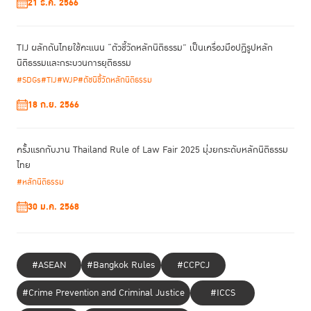
21 ธ.ค. 2566
ต้องขังล้นเรือนจำได้อย่างมีประสิทธิภาพในระยะยาว โดยประเทศไทย ผู้ต้องขัง
คดียาเสพติดมากถึง 80% ของผู้ต้องขังทั้งหมด
TIJ ผลักดันไทยใช้คะแนน “ตัวชี้วัดหลักนิติธรรม” เป็นเครื่องมือปฏิรูปหลัก
“องค์ประกอบที่สำคัญของการปฏิรูปกระบวนการยุติธรรมทางอาญา อยู่ที่
นิติธรรมและกระบวนการยุติธรรม
การจัดลำคับความสำคัญในการลงทุนเพื่อให้เกิดการแก้ไขฟื้นฟูผู้กระทำผิด
#SDGs
#TIJ
#WJP
#ดัชนีชี้วัดหลักนิติธรรม
ดังนั้นเรือนจำ อาจไมใช่แนวทางเดียวที่ตอบสนองต่อเป้าหมายนี้ แต่ยังมี
มาตรการทางเลือกอื่นๆแทนการคุมขัง ที่อาจเหมาะสมกว่าในการแก้ไขฟื้นฟู
18 ก.ย. 2566
ผู้กระทำผิดบางราย และไม่สร้างปัญหาความแออัดในเรือนจำ” ดร.พิเศษ
สอาดเย็น ผู้อำนวยการสถาบันเพื่อการยุติธรรมแห่งประเทศไทย กล่าวใน
ระหว่างร่วมเสวนา
ครั้งแรกกับงาน Thailand Rule of Law Fair 2025 มุ่งยกระดับหลักนิติธรรม
ไทย
ส่วนแนวปฏิบัติที่ดีในการตอบโต้ต่อการแพร่ระบาดของโควิด-19 ในเรือนจำ ที่
#หลักนิติธรรม
ถูกพูดถึงในเวทีนี้ คือ การใช้เทคโนโลยีเข้ามาช่วยในการเยี่ยมญาติ ซึ่งช่วยลด
30 ม.ค. 2568
ความเสี่ยงที่คนภายนอกจะนำเชื้อเข้าสู่เรือนจำได้ และเป็นแนวทางที่ดีกว่าการ
ห้ามเยี่ยมไปเลยซึ่งทำให้ผู้ต้องขังเกิดความเครียด และวิธีนี้ก็ไม่ใช่วิธีที่เหมาะจะ
ใช้ไปตลอด เพราะเมื่อสามารถควบคุมการระบาดได้ ก็ควรเปิดโอกาสให้ผู้ต้องขัง
ได้พบญาติเช่นเดิม
#ASEAN
#Bangkok Rules
#CCPCJ
“การฉีดวัคซีนให้กับผู้ต้องขัง”
ส่วนประเด็นที่ถูกพูดถึงมาก คือ
ซึ่งขณะนี้มี
#Crime Prevention and Criminal Justice
#ICCS
มากกว่า 13ประเทศ โดยเฉพาะในแถบยุโรป ที่กำหนดให้ ผู้ต้องขังในเรือนจำ