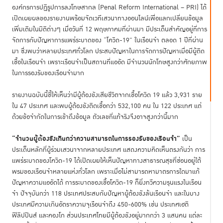
องค์กรการปฏิรูปการลงโทษสากล (Penal Reform International – PRI) ได้
เปิดเผยผลของรายงานพร้อมจัดเวทีเสวนาทางออนไลน์เพื่อแลกเปลี่ยนข้อมูล
เพิ่มเติมในมิติต่างๆ เมื่อวันที่ 12 พฤษภาคมที่ผ่านมา มีประเด็นสำคัญอยู่ที่การ
จัดการกับปัญหาการแพร่ระบาดของ “โควิด-19” ในเรือนจำ ตลอด 1 ปีที่ผ่าน
มา ซึ่งพบว่าหลายประเทศทั่วโลก ประสบปัญหาในการจัดการปัญหาเมื่อมีผู้ติด
เชื้อในเรือนจำ เพราะเรือนจำเป็นสถานที่แออัด มีจำนวนนักโทษสูงกว่าศักยภาพ
ในการรองรับของเรือนจำมาก
รายงานฉบับนี้ชี้ให้เห็นว่ามีผู้ต้องขังเสียชีวิตจากเชื้อโควิด 19 แล้ว 3,931 ราย
ใน 47 ประเทศ และพบผู้ต้องขังติดเชื้อกว่า 532,100 คน ใน 122 ประเทศ แต่
ด้วยข้อจำกัดในการเข้าถึงข้อมูล ตัวเลขที่แท้จริงจึงอาจสูงกว่านี้มาก
“จำนวนผู้ต้องขังเกินกว่าความสามารถในการรองรับของเรือนจำ”
เป็น
ประเด็นหลักที่ผู้ร่วมเสวนาจากหลายประเทศ แสดงความคิดเห็นตรงกันว่า การ
แพร่ระบาดของโควิด-19 ได้เปิดเผยให้เห็นปัญหาทางสาธารณสุขที่ซ่อนอยู่ใต้
พรมของเรือนจำหลายแห่งทั่วโลก เพราะเมื่อไม่สามารถหามาตรการใดมาแก้
ปัญหาความแออัดได้ การระบาดของเชื้อโควิด-19 ก็ยิ่งทวีความรุนแรงในเรือน
จำ ปัจจุบันกว่า 118 ประเทศประสบกับปัญหาผู้ต้องขังล้นเรือนจำ และในบาง
ประเทศมีความเกินอัตราความจุเรือนจำถึง 450-600% เช่น ประเทศเฮติ
ฟิลิปปินส์ และคองโก ส่วนประเทศไทยมีผู้ต้องขังอยู่มากกว่า 3 แสนคน แต่ละ