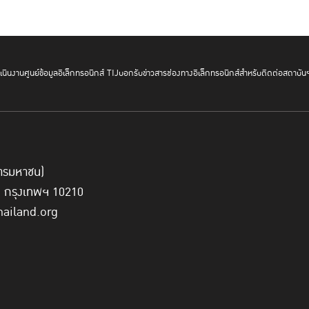
นินงาน
ศูนย์ข้อมูลอิเล็กทรอนิกส์ TIJ
บอกรับข่าวสาร
ช่องทางอิเล็กทรอนิกส์สำหรับติดต่อสถาบัน
ข้อมูลเพิ่มเติมเกี่ยวกับการประชุมติดตามได้ที่
http://www.un.org/en/ga/president/67/issues/trafficki
แก้ไขครั้งล่าสุด : 9 กันยายน 2556
์การมหาชน)
ี่ กรุงเทพฯ 10210
hailand.org