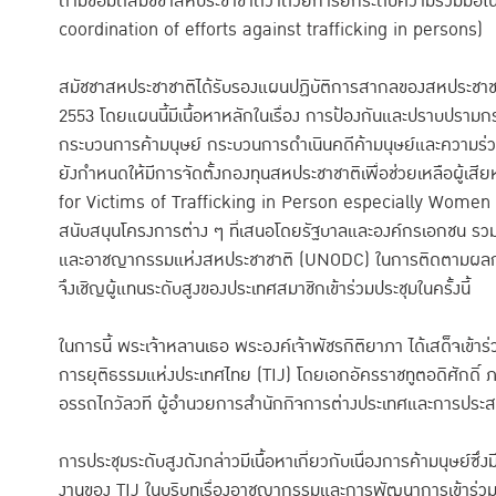
ตามข้อมติสมัชชาสหประชาชาติว่าด้วยการยกระดับความร่วมมือ
coordination of efforts against trafficking in persons)
สมัชชาสหประชาชาติได้รับรองแผนปฏิบัติการสากลของสหประชาชาต
2553 โดยแผนนี้มีเนื้อหาหลักในเรื่อง การป้องกันและปราบปรามก
กระบวนการค้ามนุษย์ กระบวนการดำเนินคดีค้ามนุษย์และความร่วมม
ยังกำหนดให้มีการจัดตั้งกองทุนสหประชาชาติเพื่อช่วยเหลือผู้
for Victims of Trafficking in Person especially Women an
สนับสนุนโครงการต่าง ๆ ที่เสนอโดยรัฐบาลและองค์กรเอกชน รว
และอาชญากรรมแห่งสหประชาชาติ (UNODC) ในการติดตามผลการ
จึงเชิญผู้แทนระดับสูงของประเทศสมาชิกเข้าร่วมประชุมในครั้งนี้
ในการนี้ พระเจ้าหลานเธอ พระองค์เจ้าพัชรกิติยาภา ได้เสด็จเข้
การยุติธรรมแห่งประเทศไทย (TIJ) โดยเอกอัครราชทูตอดิศักด
อรรถไกวัลวที ผู้อำนวยการสำนักกิจการต่างประเทศและการประส
การประชุมระดับสูงดังกล่าวมีเนื้อหาเกี่ยวกับเนื่องการค้ามนุษย์
งานของ TIJ ในบริบทเรื่องอาชญากรรมและการพัฒนาการเข้าร่วม