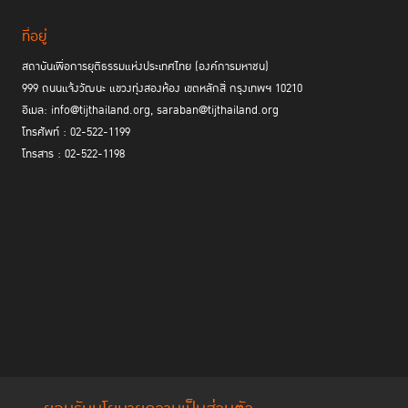
ที่อยู่
สถาบันเพื่อการยุติธรรมแห่งประเทศไทย (องค์การมหาชน)
999 ถนนแจ้งวัฒนะ แขวงทุ่งสองห้อง เขตหลักสี่ กรุงเทพฯ 10210
อีเมล: info@tijthailand.org, saraban@tijthailand.org
โทรศัพท์ : 02-522-1199
โทรสาร : 02-522-1198