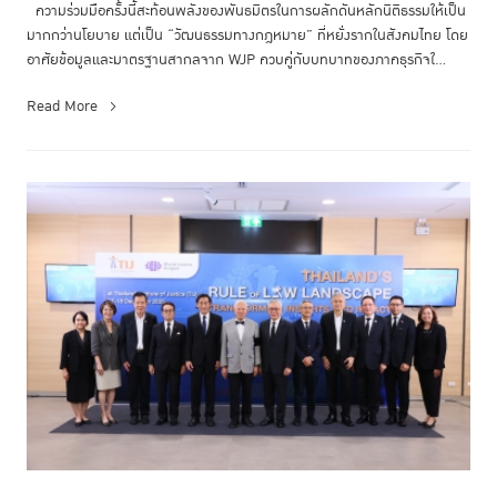
ความร่วมมือครั้งนี้สะท้อนพลังของพันธมิตรในการผลักดันหลักนิติธรรมให้เป็น
มากกว่านโยบาย แต่เป็น “วัฒนธรรมทางกฎหมาย” ที่หยั่งรากในสังคมไทย โดย
อาศัยข้อมูลและมาตรฐานสากลจาก WJP ควบคู่กับบทบาทของภาคธุรกิจใ...
Read More