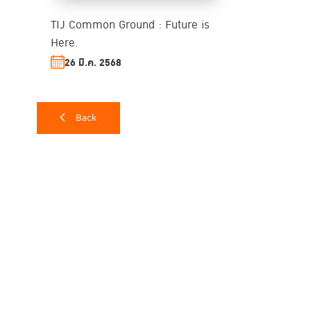
TIJ Common Ground : Future is
Here.
26 มี.ค. 2568
Back