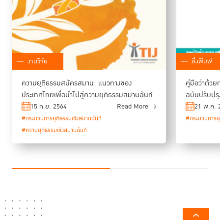
งานวิจัย
สิ่งพิมพ์
ความยุติธรรมสมัครสมาน: แนวทางของ
คู่มือว่าด้
ประเทศไทยเพื่อนำไปสู่ความยุติธรรมสมานฉันท์
ฉบับปรับปรุงค
15 ก.ย. 2564
Read More
21 พ.ค. 
#กระบวนการยุติธรรมเชิงสมานฉันท์
#กระบวนการยุต
#ความยุติธรรมเชิงสมานฉันท์