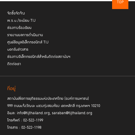
TOP
จัดซื้อจัดจ้าง
พ.ร.บ./ระเบียบ TIJ
ช่องทางร้องเรียน
รายงานผลการดำเนินงาน
ศูนย์ข้อมูลอิเล็กทรอนิกส์ TIJ
บอกรับข่าวสาร
ช่องทางอิเล็กทรอนิกส์สำหรับติดต่อสถาบันฯ
ติดต่อเรา
ที่อยู่
สถาบันเพื่อการยุติธรรมแห่งประเทศไทย (องค์การมหาชน)
999 ถนนแจ้งวัฒนะ แขวงทุ่งสองห้อง เขตหลักสี่ กรุงเทพฯ 10210
อีเมล: info@tijthailand.org, saraban@tijthailand.org
โทรศัพท์ : 02-522-1199
โทรสาร : 02-522-1198