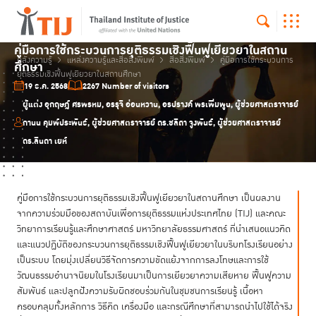
คู่มือการใช้กระบวนการยุติธรรมเชิงฟื้นฟูเยียวยาในสถาน
คลังความรู้
แหล่งความรู้และสื่อสิ่งพิมพ์
สื่อสิ่งพิมพ์
คู่มือการใช้กระบวนการ
ศึกษา
ยุติธรรมเชิงฟื้นฟูเยียวยาในสถานศึกษา
19 ธ.ค. 2568
2267 Number of visitors
ผู้แต่ง อุกฤษฎ์ ศรพรหม, อรรุจี อ่อนหวาน, อรปรางค์ พรเพิ่มพูน, ผู้ช่วยศาสตราจารย์
กานน คุมพ์ประพันธ์, ผู้ช่วยศาสตราจารย์ ดร.ชลิดา จูงพันธ์, ผู้ช่วยศาสตราจารย์
ดร.ลินดา เยห์
คู่มือการใช้กระบวนการยุติธรรมเชิงฟื้นฟูเยียวยาในสถานศึกษา เป็นผลงาน
จากความร่วมมือของสถาบันเพื่อการยุติธรรมแห่งประเทศไทย (TIJ) และคณะ
วิทยาการเรียนรู้และศึกษาศาสตร์ มหาวิทยาลัยธรรมศาสตร์ ที่นำเสนอแนวคิด
และแนวปฏิบัติของกระบวนการยุติธรรมเชิงฟื้นฟูเยียวยาในบริบทโรงเรียนอย่าง
เป็นระบบ โดยมุ่งเปลี่ยนวิธีจัดการความขัดแย้งจากการลงโทษและการใช้
วัฒนธรรมอำนาจนิยมในโรงเรียนมาเป็นการเยียวยาความเสียหาย ฟื้นฟูความ
สัมพันธ์ และปลูกฝังความรับผิดชอบร่วมกันในชุมชนการเรียนรู้ เนื้อหา
ครอบคลุมทั้งหลักการ วิธีคิด เครื่องมือ และกรณีศึกษาที่สามารถนำไปใช้ได้จริง