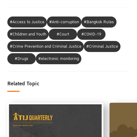
#Access to Justice
#Anti-corruption
#Bangkok Rules
#Children and Youth
#Court
#COVID-19
#Crime Prevention and Criminal Justice
#Criminal Justice
#Drugs
#electronic monitoring
Related Topic