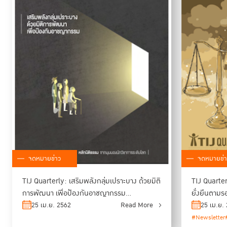
จดหมายข่าว
จดหมายข่า
TIJ Quarterly: เสริมพลังกลุ่มเปราะบาง ด้วยมิติ
TIJ Quarter
การพัฒนา เพื่อป้องกันอาชญากรรม
ยั่งยืนตาม
[พฤษภาคม 2561]
พระเจ้าอยู่
25 เม.ย. 2562
Read More
25 เม.ย.
#Newsletter