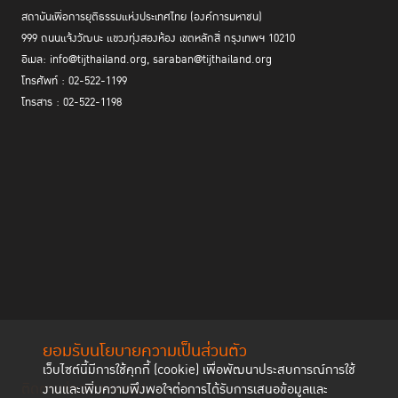
สถาบันเพื่อการยุติธรรมแห่งประเทศไทย (องค์การมหาชน)
999 ถนนแจ้งวัฒนะ แขวงทุ่งสองห้อง เขตหลักสี่ กรุงเทพฯ 10210
อีเมล: info@tijthailand.org, saraban@tijthailand.org
โทรศัพท์ : 02-522-1199
โทรสาร : 02-522-1198
ยอมรับนโยบายความเป็นส่วนตัว
เว็บไซต์นี้มีการใช้คุกกี้ (cookie) เพื่อพัฒนาประสบการณ์การใช้
ติดตามช่องทาง social
งานและเพิ่มความพึงพอใจต่อการได้รับการเสนอข้อมูลและ