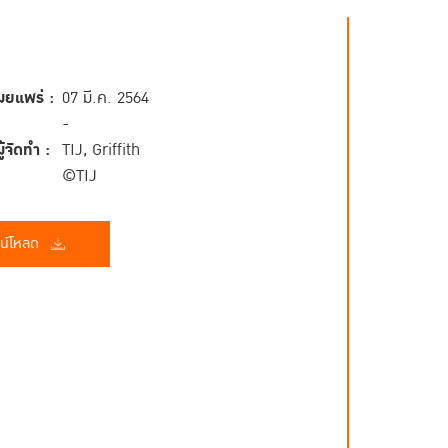
ผยแพร่ :
07 มี.ค. 2564
-
้จัดทำ :
TIJ, Griffith
©TIJ
น์โหลด