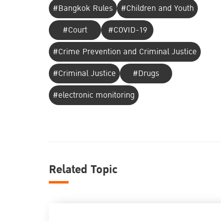
#Bangkok Rules
#Children and Youth
#Court
#COVID-19
#Crime Prevention and Criminal Justice
#Criminal Justice
#Drugs
#electronic monitoring
Related Topic