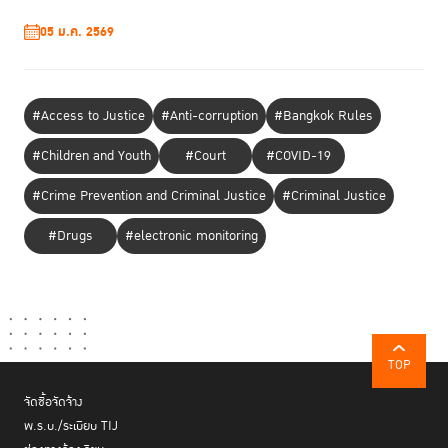
05 ม.ค. 2569
#Access to Justice
#Anti-corruption
#Bangkok Rules
#Children and Youth
#Court
#COVID-19
#Crime Prevention and Criminal Justice
#Criminal Justice
#Drugs
#electronic monitoring
TOP
จัดซื้อจัดจ้าง
พ.ร.บ./ระเบียบ TIJ