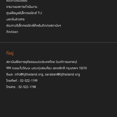
ช่องทางร้องเรียน
รายงานผลการดำเนินงาน
ศูนย์ข้อมูลอิเล็กทรอนิกส์ TIJ
บอกรับข่าวสาร
ช่องทางอิเล็กทรอนิกส์สำหรับติดต่อสถาบันฯ
ติดต่อเรา
ที่อยู่
สถาบันเพื่อการยุติธรรมแห่งประเทศไทย (องค์การมหาชน)
999 ถนนแจ้งวัฒนะ แขวงทุ่งสองห้อง เขตหลักสี่ กรุงเทพฯ 10210
อีเมล: info@tijthailand.org, saraban@tijthailand.org
โทรศัพท์ : 02-522-1199
โทรสาร : 02-522-1198