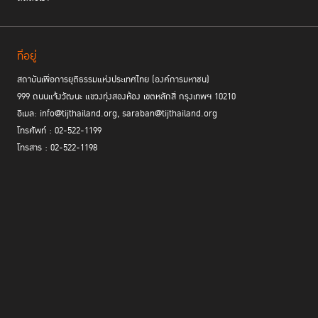
ที่อยู่
สถาบันเพื่อการยุติธรรมแห่งประเทศไทย (องค์การมหาชน)
999 ถนนแจ้งวัฒนะ แขวงทุ่งสองห้อง เขตหลักสี่ กรุงเทพฯ 10210
อีเมล: info@tijthailand.org, saraban@tijthailand.org
โทรศัพท์ : 02-522-1199
โทรสาร : 02-522-1198