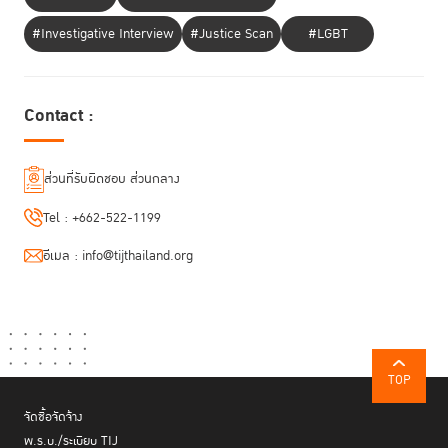
ปัญหาที่ไม่สามารถบูรณาการหน่วยงานต่างๆ ทั้งรัฐและเอกชนให้มารวมเป็น
ศูนย์กลางการบริหารจัดการได้
#Investigative Interview
#Justice Scan
#LGBT
ไม่เป็นไปตามความต้องการของผู้เสียหายคือ “ได้เงินคืนเร็ว แจ้งเหตุได้ไว อายัด
บัญชีม้าได้ทันใจ และติดตามเองได้ real-time”
Contact :
ส่วนที่รับผิดชอบ ส่วนกลาง
Tel :
+662-522-1199
อีเมล :
info@tijthailand.org
TOP
จัดซื้อจัดจ้าง
พ.ร.บ./ระเบียบ TIJ