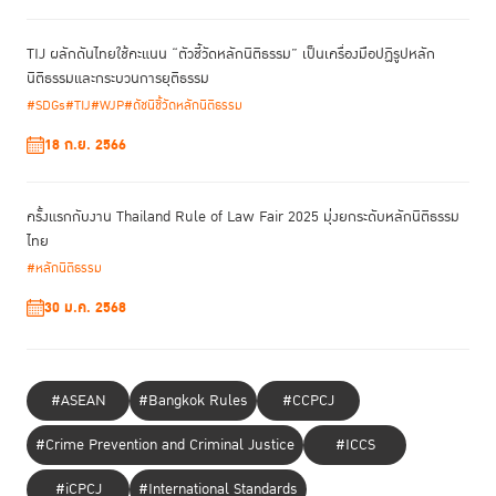
ความ และอาจจะต้องเสียเวลาไปอีกทั้งวันกับกระบวนการทั้งหมด ซึ่งทำให้ “เงิน
ในบัญชี” หลุดลอยออกจากบัญชีไปหมดแล้ว โดยผ่านบัญชีม้าอีกนับสิบบัญชี
TIJ ผลักดันไทยใช้คะแนน “ตัวชี้วัดหลักนิติธรรม” เป็นเครื่องมือปฏิรูปหลัก
นิติธรรมและกระบวนการยุติธรรม
แม้แต่ในฝั่งของธนาคาร เมื่อได้รับแจ้งเหตุแล้วอาจจะต้องใช้เวลาค่อนข้างนาน
#SDGs
#TIJ
#WJP
#ดัชนีชี้วัดหลักนิติธรรม
เพื่อยืนยันในการอายัดบัญชี และต้องเขียนอีเมลเพื่อแจ้งไปยังธนาคารอื่นๆ
เพื่อให้ติดตามเส้นทางของเงินที่ถูกโอนออกไป จากนั้นตำรวจจึงจะมีอำนาจเข้า
18 ก.ย. 2566
มาช่วยขอขยายระยะเวลาการอายัดบัญชีจากเดิม 72 ชั่วโมงเป็น 7 วัน หลังได้
รับการยืนยันจากธนาคาร ยังมีขั้นตอนที่ต้องติดต่อผู้ให้บริการ SMS ที่ส่งมา
หลอกลวง ติดต่อกระทรวงดิจิทัลเพื่อเศรษฐกิจและสังคมเพื่อระงับเว็บไซต์ หรือ
ครั้งแรกกับงาน Thailand Rule of Law Fair 2025 มุ่งยกระดับหลักนิติธรรม
หา IP Address ก่อนออกหมายเรียกเจ้าของบัญชีผู้รับเงินมาสอบสวน
ไทย
#หลักนิติธรรม
นี่จึงเป็น “เกม” ที่ผู้เสียหายก็พ่ายแพ้ตั้งแต่การแข่งขันยังไม่เริ่มขึ้น เพราะมัน
30 ม.ค. 2568
เป็นเกมที่ใช้ “ความเร็ว” เป็นเครื่องมือในการหาผู้ชนะ
แน่นอนว่าภาครัฐเองก็มองเห็นปัญหาเดียวกันนี้ จึงออกพระราชกำหนด
มาตรการป้องกันปราบปรามอาชญากรรมทางเทคโนโลยี พ.ศ. 2565 มาใช้แก้
#ASEAN
#Bangkok Rules
#CCPCJ
ปัญหา แต่หากไปดูตัวเลขความเสียหายจากคดีออนไลน์ที่เกิดขึ้นหลังมีพระราช
กำหนดฉบับนี้ออกมาแล้วเป็นเวลารวม 15 เดือน คือตั้งแต่วันที่ 1 มีนาคม
#Crime Prevention and Criminal Justice
#ICCS
2565 – 12 สิงหาคม 2566 จะพบว่า ยังมีประชาชนถูกหลอกให้โอนเงินมากถึง
310,000 คดี คิดเป็นความเสียหายรวมมูลค่า 42,000 ล้านบาท เพราะยังคงมี
#iCPCJ
#International Standards