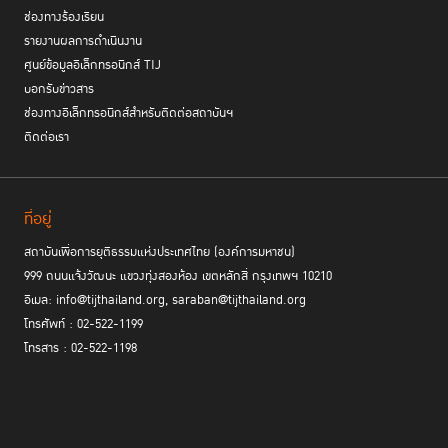
เวทีสาธารณะนี้จึงได้เสนอแนวทางการแก้ไขปัญหาการหลอกให้โอนเงินผ่านทาง
ช่องทางร้องเรียน
ออนไลน์ ด้วยโมเดล “บะหมี่ถ้วย” ซึ่งจะแก้ปัญหาด้วย 3 ขั้นตอน คือ 1. ใช้
รายงานผลการดำเนินงาน
หมายเลขโทรศัพท์แจ้งเหตุแบบรวมศูนย์ด้วยหมายเลขเดียว 2. อายัดบัญชี
ศูนย์ข้อมูลอิเล็กทรอนิกส์ TIJ
ก่อน ถามทีหลัง ให้ข้อมูลเพียงครั้งเดียวไม่ต้องถามซ้ำ เพื่อการประหยัดเวลา
บอกรับข่าวสาร
และ 3. มีช่องทางให้ติดตามบัญชีได้แบบเรียลไทม์ โดยใช้แอปพลิเคชันที่มีอยู่
แล้วของรัฐที่เชื่อถือได้ เช่น แอป ThaiD และแอป ทางรัฐ
ช่องทางอิเล็กทรอนิกส์สำหรับติดต่อสถาบันฯ
ติดต่อเรา
ที่อยู่
สถาบันเพื่อการยุติธรรมแห่งประเทศไทย (องค์การมหาชน)
999 ถนนแจ้งวัฒนะ แขวงทุ่งสองห้อง เขตหลักสี่ กรุงเทพฯ 10210
อีเมล: info@tijthailand.org, saraban@tijthailand.org
โทรศัพท์ : 02-522-1199
โทรสาร : 02-522-1198