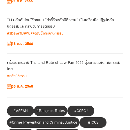
21 ธ.ค. 2566
TIJ ผลักดันไทยใช้คะแนน “ตัวชี้วัดหลักนิติธรรม” เป็นเครื่องมือปฏิรูปหลัก
นิติธรรมและกระบวนการยุติธรรม
#SDGs
#TIJ
#WJP
#ดัชนีชี้วัดหลักนิติธรรม
18 ก.ย. 2566
นอกจากนี้ ยังได้จัดกิจกรรมจิตอาสามอบทุนการศึกษา อุปกรณ์การเรียน และ
อุปกรณ์กีฬา ให้แก่โรงเรียนบ้านวังสีสด จังหวัดนครราชสีมา โดยมีผู้อำนวย
การโรงเรียนและคณะครูเป็นผู้แทนรับมอบ เพื่อใช้ประโยชน์กับทางโรงเรียนต่อ
ครั้งแรกกับงาน Thailand Rule of Law Fair 2025 มุ่งยกระดับหลักนิติธรรม
ไป
ไทย
#หลักนิติธรรม
30 ม.ค. 2568
#ASEAN
#Bangkok Rules
#CCPCJ
#Crime Prevention and Criminal Justice
#ICCS