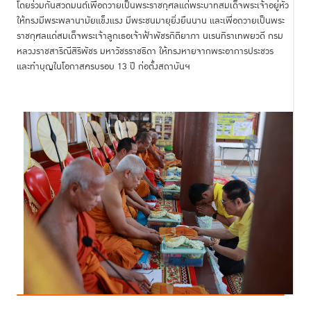
โดยร่วมกันสวดมนต์เพื่อถวายเป็นพระราชกุศลแด่พระบาทสมเด็จพระเจ้าอยู่หัว
ให้ทรงมีพระพลานามัยแข็งแรง มีพระชนมายุยิ่งยืนนาน และเพื่อถวายเป็นพระ
ราชกุศลแด่สมเด็จพระเจ้าลูกเธอเจ้าฟ้าพัชรกิติยาภา นเรนทิราเทพยวดี กรม
หลวงราชสาริณีสิริพัชร มหาวัชรราชธิดา ให้ทรงหายจากพระอาการประชวร
และทำบุญในโอกาสครบรอบ 13 ปี ก่อตั้งสถาบันฯ