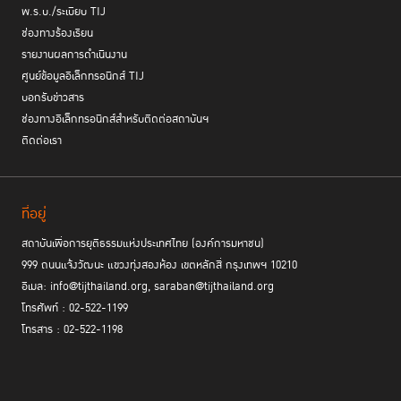
พ.ร.บ./ระเบียบ TIJ
ช่องทางร้องเรียน
รายงานผลการดำเนินงาน
ศูนย์ข้อมูลอิเล็กทรอนิกส์ TIJ
บอกรับข่าวสาร
ช่องทางอิเล็กทรอนิกส์สำหรับติดต่อสถาบันฯ
ติดต่อเรา
ที่อยู่
สถาบันเพื่อการยุติธรรมแห่งประเทศไทย (องค์การมหาชน)
999 ถนนแจ้งวัฒนะ แขวงทุ่งสองห้อง เขตหลักสี่ กรุงเทพฯ 10210
อีเมล: info@tijthailand.org, saraban@tijthailand.org
โทรศัพท์ : 02-522-1199
โทรสาร : 02-522-1198