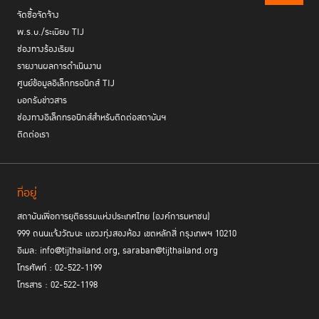
จัดซื้อจัดจ้าง
พ.ร.บ./ระเบียบ TIJ
ช่องทางร้องเรียน
รายงานผลการดำเนินงาน
ศูนย์ข้อมูลอิเล็กทรอนิกส์ TIJ
บอกรับข่าวสาร
ช่องทางอิเล็กทรอนิกส์สำหรับติดต่อสถาบันฯ
ติดต่อเรา
ที่อยู่
สถาบันเพื่อการยุติธรรมแห่งประเทศไทย (องค์การมหาชน)
999 ถนนแจ้งวัฒนะ แขวงทุ่งสองห้อง เขตหลักสี่ กรุงเทพฯ 10210
อีเมล: info@tijthailand.org, saraban@tijthailand.org
โทรศัพท์ : 02-522-1199
โทรสาร : 02-522-1198