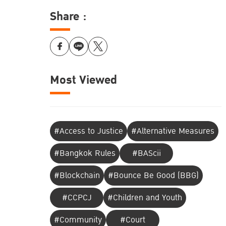
Share :
Most Viewed
#Access to Justice
#Alternative Measures
#Bangkok Rules
#BAScii
#Blockchain
#Bounce Be Good (BBG)
#CCPCJ
#Children and Youth
#Community
#Court