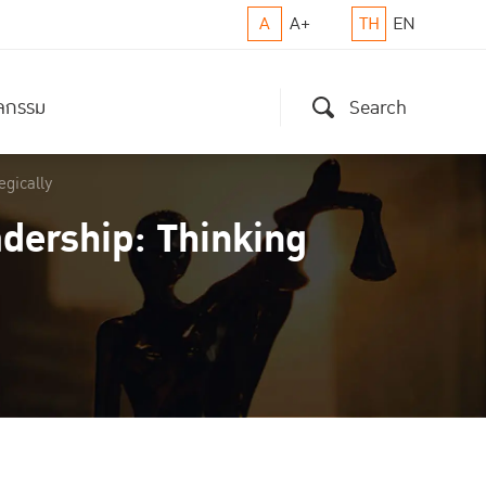
A
A+
TH
EN
ิจกรรม
Search
egically
adership: Thinking