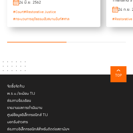
Thailand’s
24 มิ.ย. 2562
Justice
24 ก.ย. 
#Court
#Restorative Justice
#กระบวนการยุติธรรมเชิงสมานฉันท์
#ศาล
#Restorative
TOP
จัดซื้อจัดจ้าง
พ.ร.บ./ระเบียบ TIJ
ช่องทางร้องเรียน
รายงานผลการดำเนินงาน
ศูนย์ข้อมูลอิเล็กทรอนิกส์ TIJ
บอกรับข่าวสาร
ช่องทางอิเล็กทรอนิกส์สำหรับติดต่อสถาบันฯ