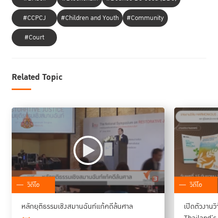
#CCPCJ
#Children and Youth
#Community
#Court
Related Topic
วิดีโอ
วิดีโอ
หลักยุติธรรมเชิงสมานฉันท์แก้คดีล้นศาล
เปิดตัวงานว