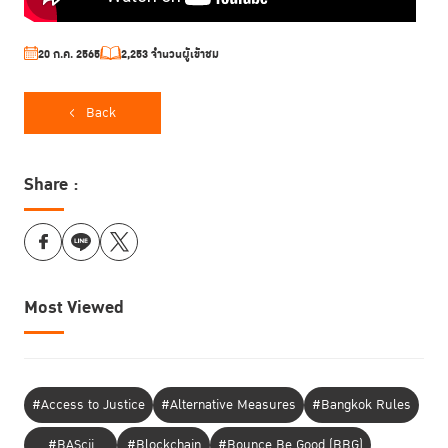
20 ก.ค. 2565
2,253 จำนวนผู้เข้าชม
Back
Share :
Most Viewed
#Access to Justice
#Alternative Measures
#Bangkok Rules
#BAScii
#Blockchain
#Bounce Be Good (BBG)