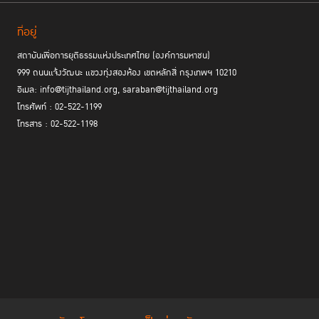
ที่อยู่
สถาบันเพื่อการยุติธรรมแห่งประเทศไทย (องค์การมหาชน)
999 ถนนแจ้งวัฒนะ แขวงทุ่งสองห้อง เขตหลักสี่ กรุงเทพฯ 10210
อีเมล: info@tijthailand.org, saraban@tijthailand.org
โทรศัพท์ : 02-522-1199
โทรสาร : 02-522-1198