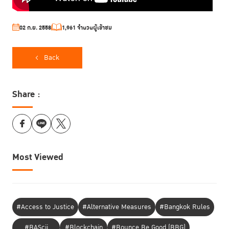
02 ก.ย. 2558
1,961 จำนวนผู้เข้าชม
Back
Share :
Most Viewed
#Access to Justice
#Alternative Measures
#Bangkok Rules
#BAScii
#Blockchain
#Bounce Be Good (BBG)