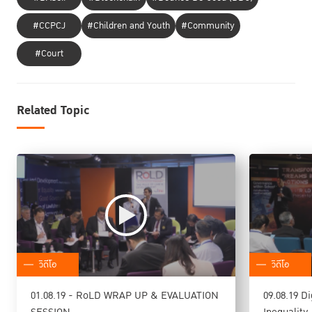
#CCPCJ
#Children and Youth
#Community
#Court
Related Topic
วิดีโอ
วิดีโอ
01.08.19 - RoLD WRAP UP & EVALUATION
09.08.19 D