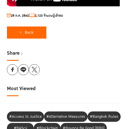
25 ก.ค. 2562
2,123 จำนวนผู้เข้าชม
Back
Share :
Most Viewed
#Access to Justice
#Alternative Measures
#Bangkok Rules
#BAScii
#Blockchain
#Bounce Be Good (BBG)