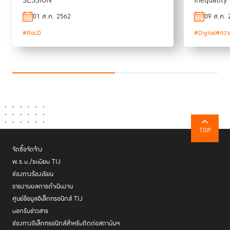
SESSION
Inequality
01 ส.ค. 2562
09 ส.ค. 
#RoLD
#Digital
#ความ
TOP
จัดซื้อจัดจ้าง
พ.ร.บ./ระเบียบ TIJ
ช่องทางร้องเรียน
รายงานผลการดำเนินงาน
ศูนย์ข้อมูลอิเล็กทรอนิกส์ TIJ
บอกรับข่าวสาร
ช่องทางอิเล็กทรอนิกส์สำหรับติดต่อสถาบันฯ