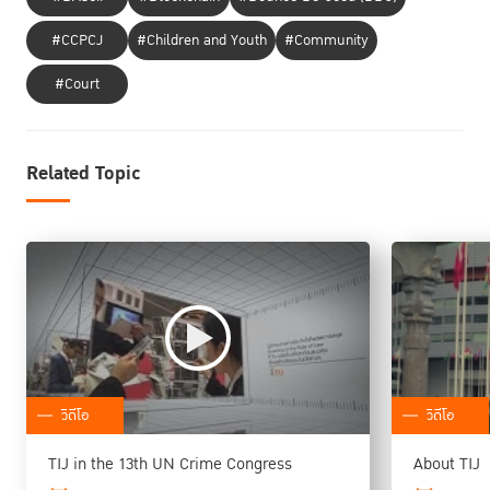
#CCPCJ
#Children and Youth
#Community
#Court
Related Topic
วิดีโอ
วิดีโอ
TIJ in the 13th UN Crime Congress
About TIJ