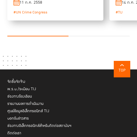
11 ก.ค. 2558
14 ก.ค. 
#UN Crime Congress
#TIJ
TOP
จัดซื้อจัดจ้าง
พ.ร.บ./ระเบียบ TIJ
ช่องทางร้องเรียน
รายงานผลการดำเนินงาน
ศูนย์ข้อมูลอิเล็กทรอนิกส์ TIJ
บอกรับข่าวสาร
ช่องทางอิเล็กทรอนิกส์สำหรับติดต่อสถาบันฯ
ติดต่อเรา