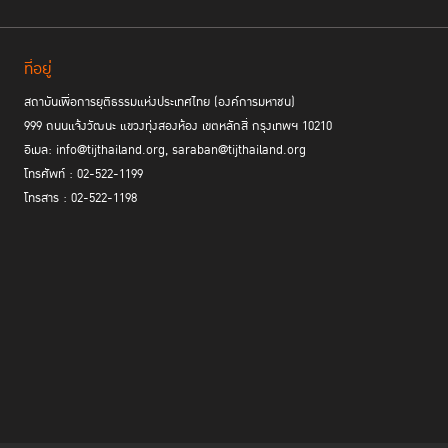
ที่อยู่
สถาบันเพื่อการยุติธรรมแห่งประเทศไทย (องค์การมหาชน)
999 ถนนแจ้งวัฒนะ แขวงทุ่งสองห้อง เขตหลักสี่ กรุงเทพฯ 10210
อีเมล: info@tijthailand.org, saraban@tijthailand.org
โทรศัพท์ : 02-522-1199
โทรสาร : 02-522-1198