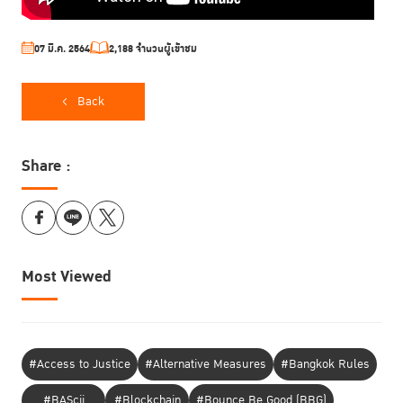
07 มี.ค. 2564
2,188 จำนวนผู้เข้าชม
Back
Share :
Most Viewed
#Access to Justice
#Alternative Measures
#Bangkok Rules
#BAScii
#Blockchain
#Bounce Be Good (BBG)