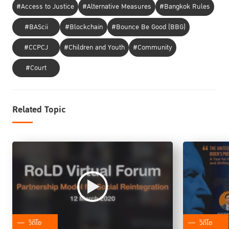
#Access to Justice
#Alternative Measures
#Bangkok Rules
#BAScii
#Blockchain
#Bounce Be Good (BBG)
#CCPCJ
#Children and Youth
#Community
#Court
Related Topic
วิดีโอ
วิดีโอ