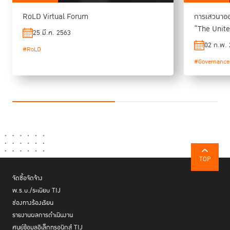
RoLD Virtual Forum
การเสวนาออ
“The Unite
25 มี.ค. 2563
Presidenc
02 ก.พ.
#RoLD
#Governance
TOP
จัดซื้อจัดจ้าง
พ.ร.บ./ระเบียบ TIJ
ช่องทางร้องเรียน
รายงานผลการดำเนินงาน
ศูนย์ข้อมูลอิเล็กทรอนิกส์ TIJ