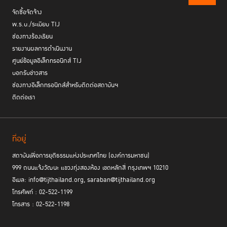
จัดซื้อจัดจ้าง
พ.ร.บ./ระเบียบ TIJ
ช่องทางร้องเรียน
รายงานผลการดำเนินงาน
ศูนย์ข้อมูลอิเล็กทรอนิกส์ TIJ
บอกรับข่าวสาร
ช่องทางอิเล็กทรอนิกส์สำหรับติดต่อสถาบันฯ
ติดต่อเรา
ที่อยู่
สถาบันเพื่อการยุติธรรมแห่งประเทศไทย (องค์การมหาชน)
999 ถนนแจ้งวัฒนะ แขวงทุ่งสองห้อง เขตหลักสี่ กรุงเทพฯ 10210
อีเมล: info@tijthailand.org, saraban@tijthailand.org
โทรศัพท์ : 02-522-1199
โทรสาร : 02-522-1198