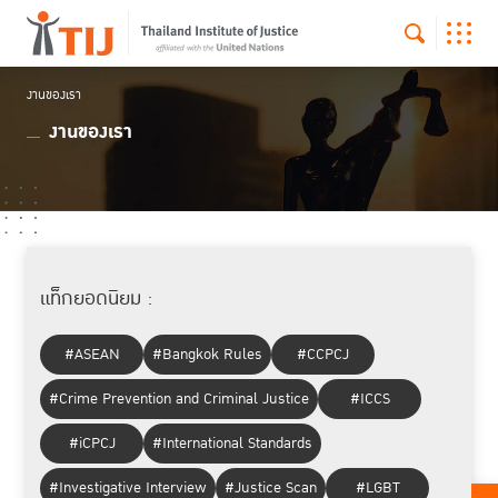
งานของเรา
งานของเรา
แท็กยอดนิยม :
#ASEAN
#Bangkok Rules
#CCPCJ
#Crime Prevention and Criminal Justice
#ICCS
#iCPCJ
#International Standards
#Investigative Interview
#Justice Scan
#LGBT