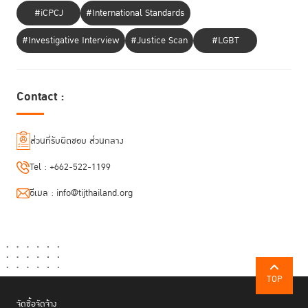
#iCPCJ
#International Standards
#Investigative Interview
#Justice Scan
#LGBT
Contact :
ส่วนที่รับผิดชอบ ส่วนกลาง
Tel :
+662-522-1199
อีเมล :
info@tijthailand.org
โดยสรุปแล้ว การเปลี่ยนผ่านสู่ดิจิทัลของมหาวิทยาลัยมหิดล ดำเนินการด้วย
ยุทธศาสตร์
TOP
การพัฒนา “คน” เป็นศูนย์กลางของการเปลี่ยนผ่าน (AI in the Loop) แทน
จัดซื้อจัดจ้าง
การให้ People in the Loop เพื่อใช้ AI เป็นเครื่องมือเสริมศักยภาพมนุษย์