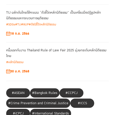
TIJ ผลักดันไทยใช้คะแนน “ตัวชี้วัดหลักนิติธรรม” เป็นเครื่องมือปฏิรูปหลัก
นิติธรรมและกระบวนการยุติธรรม
#SDGs
#TIJ
#WJP
#ดัชนีชี้วัดหลักนิติธรรม
TIJ นำทีมโดย มุทิตา เลิศลักษณาพร รองผู้อำนวยการสถาบันเพื่อการ
18 ก.ย. 2566
ยุติธรรมแห่งประเทศไทย (TIJ) ประภัสสร วรรธนะภูติ ผู้ช่วยอำนวยการขึ้นตรง
ต่อผู้อำนวยการสถาบัน ด้านการจัดการความรู้และการสื่อสารองค์กร และ ศศิ
กาญจน์ ตาทา เจ้าหน้าที่สนับสนุนงานด้านสื่อสารองค์กรได้นำเสนอภารกิจและ
ครั้งแรกกับงาน Thailand Rule of Law Fair 2025 มุ่งยกระดับหลักนิติธรรม
ผลงาน TIJ และ ตั้งต้นดี พร้อมจัดบูธนิทรรศการภารกิจ TIJ และ ตั้งต้นดี โดย
ไทย
มีผู้สนใจเข้าร่วมกิจกรรมจำนวนมาก
#หลักนิติธรรม
30 ม.ค. 2568
#ASEAN
#Bangkok Rules
#CCPCJ
#Crime Prevention and Criminal Justice
#ICCS
#iCPCJ
#International Standards