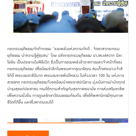
กระทรวงยุติธรรมจัดกิจกรรม “รวมพลังแห่งความภักดี : จิตอาสากระทรวง
ยุติธรรม นำความรู้สู่ชุมชน” โดย ปลัดกระทรวงยุติธรรม นางพงษ์สวาท นีละ
โยธิน เป็นประธานในพิธีเปิด ซึ่งเป็นการรวมพลังข้าราชการและเจ้าหน้าที่ของ
กระทรวงยุติธรรม เพื่อน้อมรำลึกในพระมหากรุณาธิคุณ สมเด็จพระนางเจ้าสิ
ริกิติ์ พระบรมราชินีนาถ พระบรมราชพันปีหลวง ในห้วงเวลา 100 วัน แห่งการ
สวรรคต กระทรวงยุติธรรมจึงขอน้อมนำพระราชปณิธาน มุ่งเน้นการบำบัดทุกข์
บำรุงสุขแก่ประชาชน ทรงให้ความสำคัญกับสุขภาพอนามัย การส่งเสริมอาชีพ
เพื่อความยั่งยืน การดูแลรักษาวัฒนธรรมท้องถิ่น เพื่อให้พสกนิกรมีคุณภาพ
ชีวิตที่ดีขึ้น และพึ่งพาตนเองได้