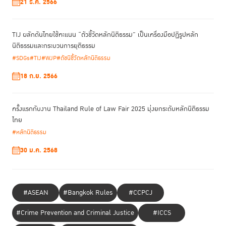
21 ธ.ค. 2566
TIJ ผลักดันไทยใช้คะแนน “ตัวชี้วัดหลักนิติธรรม” เป็นเครื่องมือปฏิรูปหลัก
นิติธรรมและกระบวนการยุติธรรม
#SDGs
#TIJ
#WJP
#ดัชนีชี้วัดหลักนิติธรรม
18 ก.ย. 2566
ครั้งแรกกับงาน Thailand Rule of Law Fair 2025 มุ่งยกระดับหลักนิติธรรม
ไทย
#หลักนิติธรรม
30 ม.ค. 2568
#ASEAN
#Bangkok Rules
#CCPCJ
#Crime Prevention and Criminal Justice
#ICCS