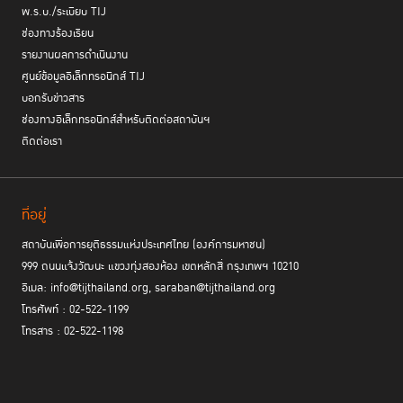
พ.ร.บ./ระเบียบ TIJ
ช่องทางร้องเรียน
รายงานผลการดำเนินงาน
ศูนย์ข้อมูลอิเล็กทรอนิกส์ TIJ
บอกรับข่าวสาร
ช่องทางอิเล็กทรอนิกส์สำหรับติดต่อสถาบันฯ
ติดต่อเรา
ที่อยู่
สถาบันเพื่อการยุติธรรมแห่งประเทศไทย (องค์การมหาชน)
999 ถนนแจ้งวัฒนะ แขวงทุ่งสองห้อง เขตหลักสี่ กรุงเทพฯ 10210
อีเมล: info@tijthailand.org, saraban@tijthailand.org
โทรศัพท์ : 02-522-1199
โทรสาร : 02-522-1198