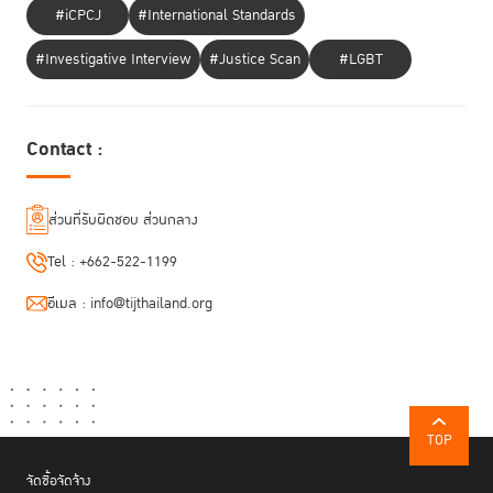
#iCPCJ
#International Standards
ต่อมาจึงเป็นเทศกาลที่ทั่วโลกได้เข้าร่วมเฉลิมฉลองความภาคภูมิใจในความเป็น
#Investigative Interview
#Justice Scan
#LGBT
LGBTQ+ มีการรณรงค์สร้างความตระหนักรู้และเดินขบวนพาเหรด โดยมีธงสี
รุ้งเป็นตัวแทนสัญลักษณ์แห่งความหลากหลายของผู้คน
Contact :
ส่วนที่รับผิดชอบ ส่วนกลาง
Tel :
+662-522-1199
อีเมล :
info@tijthailand.org
TOP
จัดซื้อจัดจ้าง