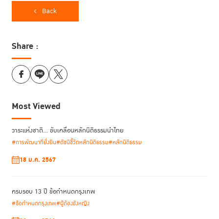
Back
ดร.พิเศษ สอาดเย็น ผู้อำนวยการสถาบันเพื่อการยุติธรรมแห่งประเทศไทย
เป็นตัวแทนของสถาบันฯ รับมอบโล่ประกาศเกียรติคุณองค์กรคุณธรรม ใน
ระดับ “องค์กรคุณธรรมต้นแบบ”
Share :
Most Viewed
วาระแห่งชาติ… ขับเคลื่อนหลักนิติธรรมนำไทย
#การพัฒนาที่ยั่งยืน
#ดัชนีชี้วัดหลักนิติธรรม
#หลักนิติธรรม
18 ม.ค. 2567
ครบรอบ 13 ปี ข้อกำหนดกรุงเทพ
พิธีมอบประกาศเกียรติคุณองค์กรคุณธรรม กระทรวงยุติธรรม ประจำ
ปีงบประมาณ พ.ศ. 2567 เป็นไปตามหลักเกณฑ์การประเมินในคู่มือการ
#ข้อกำหนดกรุงเทพ
#ผู้ต้องขังหญิง
ประเมินชุมชน องค์กร อำเภอ และจังหวัดคุณธรรม ภายใต้แผนปฏิบัติการ ด้าน