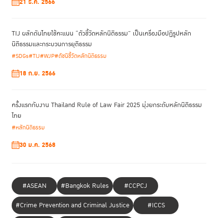
21 ธ.ค. 2566
การส่งเสริมคุณธรรมแห่งชาติ ระยะที่ 2 (พ.ศ. 2566 - 2570) เพื่อสร้างการมี
ส่วนร่วมให้ทุกภาคส่วนเข้ามาร่วมขับเคลื่อนการส่งเสริมคุณธรรม และวางระบบ
รากฐานการเสริมสร้างคุณธรรมในสังคมไทย มีเป้าหมายให้คนไทยมีพฤติกรรม
TIJ ผลักดันไทยใช้คะแนน “ตัวชี้วัดหลักนิติธรรม” เป็นเครื่องมือปฏิรูปหลัก
ที่สะท้อนถึงการมีคุณธรรม "พอเพียง วินัย สุจริต จิตอาสา และกตัญญู" เพิ่ม
นิติธรรมและกระบวนการยุติธรรม
ขึ้น มุ่งสู่สังคมคุณธรรมที่คนไทยอยู่ร่วมกันด้วยความสมานฉันท์
#SDGs
#TIJ
#WJP
#ดัชนีชี้วัดหลักนิติธรรม
18 ก.ย. 2566
ครั้งแรกกับงาน Thailand Rule of Law Fair 2025 มุ่งยกระดับหลักนิติธรรม
ไทย
#หลักนิติธรรม
30 ม.ค. 2568
#ASEAN
#Bangkok Rules
#CCPCJ
#Crime Prevention and Criminal Justice
#ICCS