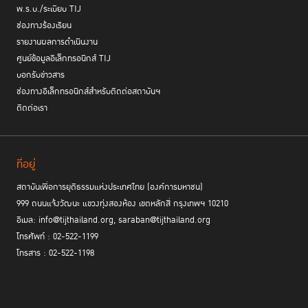
พ.ร.บ./ระเบียบ TIJ
ช่องทางร้องเรียน
รายงานผลการดำเนินงาน
ศูนย์ข้อมูลอิเล็กทรอนิกส์ TIJ
บอกรับข่าวสาร
ช่องทางอิเล็กทรอนิกส์สำหรับติดต่อสถาบันฯ
ติดต่อเรา
ที่อยู่
สถาบันเพื่อการยุติธรรมแห่งประเทศไทย (องค์การมหาชน)
999 ถนนแจ้งวัฒนะ แขวงทุ่งสองห้อง เขตหลักสี่ กรุงเทพฯ 10210
อีเมล: info@tijthailand.org, saraban@tijthailand.org
โทรศัพท์ : 02-522-1199
โทรสาร : 02-522-1198