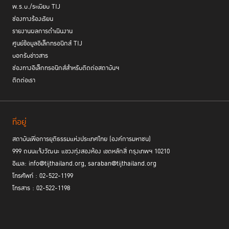
พ.ร.บ./ระเบียบ TIJ
ช่องทางร้องเรียน
รายงานผลการดำเนินงาน
ศูนย์ข้อมูลอิเล็กทรอนิกส์ TIJ
บอกรับข่าวสาร
ช่องทางอิเล็กทรอนิกส์สำหรับติดต่อสถาบันฯ
ติดต่อเรา
ที่อยู่
สถาบันเพื่อการยุติธรรมแห่งประเทศไทย (องค์การมหาชน)
999 ถนนแจ้งวัฒนะ แขวงทุ่งสองห้อง เขตหลักสี่ กรุงเทพฯ 10210
อีเมล: info@tijthailand.org, saraban@tijthailand.org
โทรศัพท์ : 02-522-1199
โทรสาร : 02-522-1198