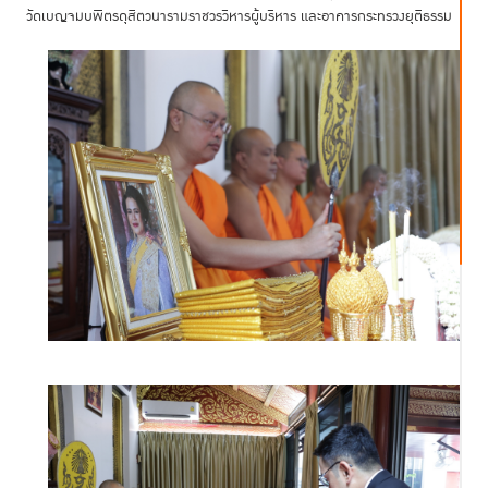
วัดเบญจมบพิตรดุสิตวนารามราชวรวิหารผู้บริหาร และอาคารกระทรวงยุติธรรม