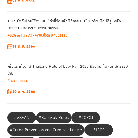
21 ธ.ค. 2566
TIJ ผลักดันไทยใช้คะแนน “ตัวชี้วัดหลักนิติธรรม” เป็นเครื่องมือปฏิรูปหลัก
นิติธรรมและกระบวนการยุติธรรม
#SDGs
#TIJ
#WJP
#ดัชนีชี้วัดหลักนิติธรรม
18 ก.ย. 2566
ครั้งแรกกับงาน Thailand Rule of Law Fair 2025 มุ่งยกระดับหลักนิติธรรม
ไทย
#หลักนิติธรรม
30 ม.ค. 2568
#ASEAN
#Bangkok Rules
#CCPCJ
#Crime Prevention and Criminal Justice
#ICCS